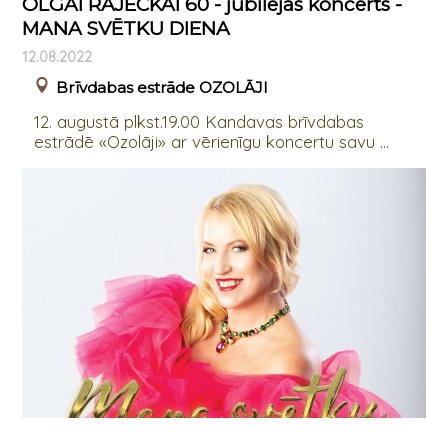
OLGAI RAJECKAI 60 - jubilejas koncerts -
MANA SVĒTKU DIENA
12.08.2022
Brīvdabas estrāde OZOLĀJI
12. augustā plkst.19.00 Kandavas brīvdabas
estrādē «Ozolāji» ar vērienīgu koncertu savu ...