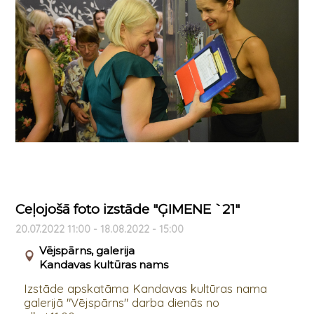
Ceļojošā foto izstāde "ĢIMENE `21"
20.07.2022 11:00 - 18.08.2022 - 15:00
Vējspārns, galerija
Kandavas kultūras nams
Izstāde apskatāma Kandavas kultūras nama
galerijā "Vējspārns" darba dienās no