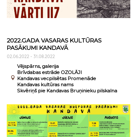
2022.GADA VASARAS KULTŪRAS
PASĀKUMI KANDAVĀ
02.06.2022 - 31.08.2022
Vējspārns, galerija
Brīvdabas estrāde OZOLĀJI
Kandavas vecpilsētas Promenāde
Kandavas kultūras nams
Skvēriņš pie Kandavas Bruņinieku pilskalna