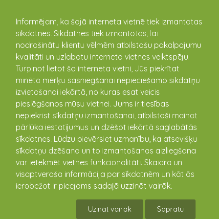
kandava.lv
Informējam, ka šajā interneta vietnē tiek izmantotas
sīkdatnes. Sīkdatnes tiek izmantotas, lai
nodrošinātu klientu vēlmēm atbilstošu pakalpojumu
PASĀKUMU
kvalitāti un uzlabotu interneta vietnes veiktspēju.
Turpinot lietot šo interneta vietni, Jūs piekrītat
KALENDĀRS
minēto mērķu sasniegšanai nepieciešamo sīkdatņu
izvietošanai iekārtā, no kuras esat veicis
pieslēgšanos mūsu vietnei. Jums ir tiesības
nepiekrist sīkdatņu izmantošanai, atbilstoši mainot
pārlūka iestatījumus un dzēšot iekārtā saglabātās
sīkdatnes. Lūdzu pievērsiet uzmanību, ka atsevišķu
sīkdatņu dzēšana un to izmantošanas aizliegšana
var ietekmēt vietnes funkcionalitāti. Skaidra un
visaptveroša informācija par sīkdatnēm un kāt ās
ierobežot ir pieejams sadaļā uzzināt vairāk.
Gaisa balonu festivāls Kandavā 2022
Uzināt vairāk
Sapratu