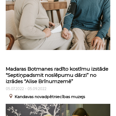
Madaras Botmanes radīto kostīmu izstāde
“Septiņpadsmit noslēpumu dārzi” no
izrādes “Alise Brīnumzemē”
05.07.2022 - 05.09.2022
Kandavas novadpētniecības muzejs