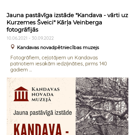
Jauna pastāvīga izstāde "Kandava - vārti uz
Kurzemes Šveici" Kārļa Veinberga
fotogrāfijās
10.06.2021 - 30.09.2022
Kandavas novadpētniecības muzejs
Fotogrāfiem, ceļotājiem un Kandavas
patriotiem iesakām iedziļināties, pirms 140
gadiem ...