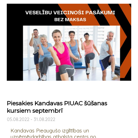
Piesakies Kandavas PIUAC šūšanas
kursiem septembrī
05.08.2022 - 31.08.2022
Kandavas Pieaugušo izglītības un
uzņēmējdarbības atbalsta centrs no