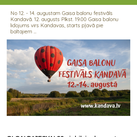
12.08.2022 - 14.08.2022
No 12. - 14. augustam Gaisa balonu festivāls
Kandavā. 12. augusts Plkst. 19.00 Gaisa balonu
lidojums virs Kandavas, starts pļavā pie
baltajiem ...