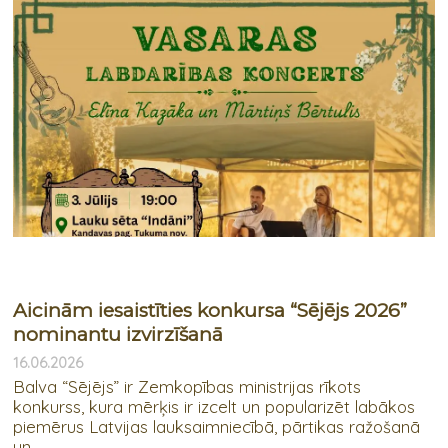
Aicinām iesaistīties konkursa “Sējējs 2026”
nominantu izvirzīšanā
16.06.2026
Balva “Sējējs” ir Zemkopības ministrijas rīkots
konkurss, kura mērķis ir izcelt un popularizēt labākos
piemērus Latvijas lauksaimniecībā, pārtikas ražošanā
un ...