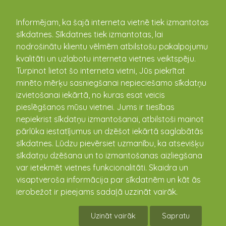
kandava.lv
Informējam, ka šajā interneta vietnē tiek izmantotas
sīkdatnes. Sīkdatnes tiek izmantotas, lai
nodrošinātu klientu vēlmēm atbilstošu pakalpojumu
kvalitāti un uzlabotu interneta vietnes veiktspēju.
Turpinot lietot šo interneta vietni, Jūs piekrītat
minēto mērķu sasniegšanai nepieciešamo sīkdatņu
izvietošanai iekārtā, no kuras esat veicis
pieslēgšanos mūsu vietnei. Jums ir tiesības
Aktualitātes
nepiekrist sīkdatņu izmantošanai, atbilstoši mainot
pārlūka iestatījumus un dzēšot iekārtā saglabātās
sīkdatnes. Lūdzu pievērsiet uzmanību, ka atsevišķu
Kandavas atkālātā minifutbola čempionāta
sīkdatņu dzēšana un to izmantošanas aizliegšana
1.posma rezultāti
var ietekmēt vietnes funkcionalitāti. Skaidra un
09.07.2026
visaptveroša informācija par sīkdatnēm un kāt ās
ierobežot ir pieejams sadaļā uzzināt vairāk.
Uzināt vairāk
Sapratu