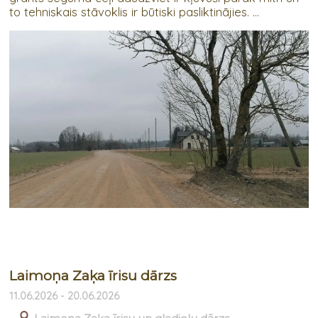
to tehniskais stāvoklis ir būtiski pasliktinājies. ...
Laimoņa Zaķa īrisu dārzs
11.06.2026 - 20.06.2026