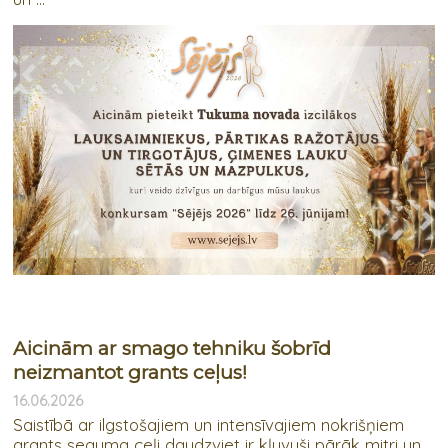
Aicinām ar smago tehniku šobrīd
neizmantot grants ceļus!
16.06.2026
Saistībā ar ilgstošajiem un intensīvajiem nokrišņiem
grants seguma ceļi daudzviet ir kļuvuši pārāk mitri un