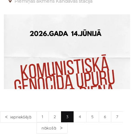
Piemiņas akmens Kandavas stacijā
1
2
3
4
5
6
7
iepriekšējā
nākošā