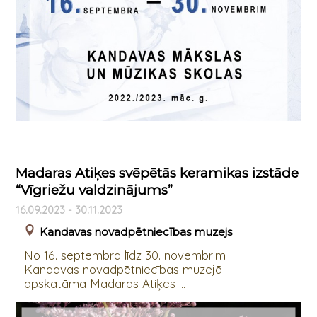
Madaras Atiķes svēpētās keramikas izstāde
“Vīgriežu valdzinājums”
16.09.2023 - 30.11.2023
Kandavas novadpētniecības muzejs
No 16. septembra līdz 30. novembrim
Kandavas novadpētniecības muzejā
apskatāma Madaras Atiķes ...