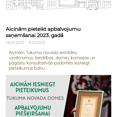
Aicinām pieteikt apbalvojumu
saņemšanai 2023. gadā
14.09.2023 - 15.10.2023
Aicinām Tukuma novada iestādes,
uzņēmumus, biedrības, domes komisijas un
pagastu konsultatīvās padomes iesniegt
pieteikumus balvu ...