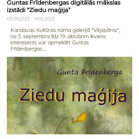
Guntas Frīdenbergas digitālās mākslas
izstādi “Ziedu maģija”
03.09.2023 - 19.10.2023
Kandavas Kultūras nama galerijā "Vējspārns",
no 3. septembra līdz 19. oktobrim ikviens
interesents var apmeklēt Guntas
Frīdenbergas ...