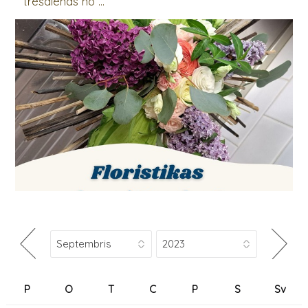
trešdienās no ...
P
O
T
C
P
S
Sv