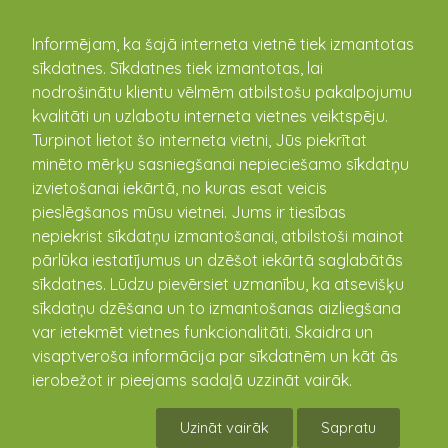
kandava.lv
Informējam, ka šajā interneta vietnē tiek izmantotas
sīkdatnes. Sīkdatnes tiek izmantotas, lai
nodrošinātu klientu vēlmēm atbilstošu pakalpojumu
PASĀKUMU
kvalitāti un uzlabotu interneta vietnes veiktspēju.
Turpinot lietot šo interneta vietni, Jūs piekrītat
KALENDĀRS
minēto mērķu sasniegšanai nepieciešamo sīkdatņu
izvietošanai iekārtā, no kuras esat veicis
pieslēgšanos mūsu vietnei. Jums ir tiesības
nepiekrist sīkdatņu izmantošanai, atbilstoši mainot
pārlūka iestatījumus un dzēšot iekārtā saglabātās
sīkdatnes. Lūdzu pievērsiet uzmanību, ka atsevišķu
sīkdatņu dzēšana un to izmantošanas aizliegšana
var ietekmēt vietnes funkcionalitāti. Skaidra un
visaptveroša informācija par sīkdatnēm un kāt ās
ierobežot ir pieejams sadaļā uzzināt vairāk.
2023. gada Lielākie pasākumi Kandavā un
pagastos
Uzināt vairāk
Sapratu