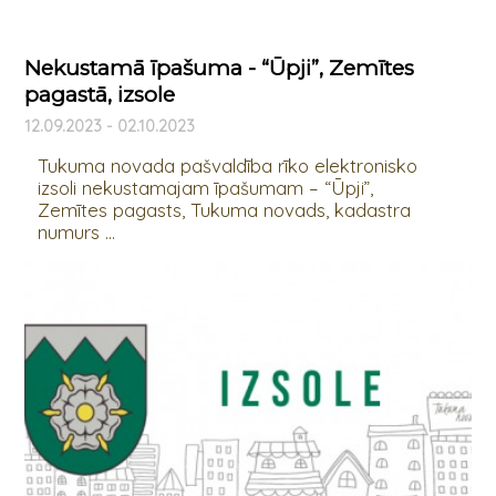
Nekustamā īpašuma - “Ūpji”, Zemītes
pagastā, izsole
12.09.2023 - 02.10.2023
Tukuma novada pašvaldība rīko elektronisko
izsoli nekustamajam īpašumam – “Ūpji”,
Zemītes pagasts, Tukuma novads, kadastra
numurs ...