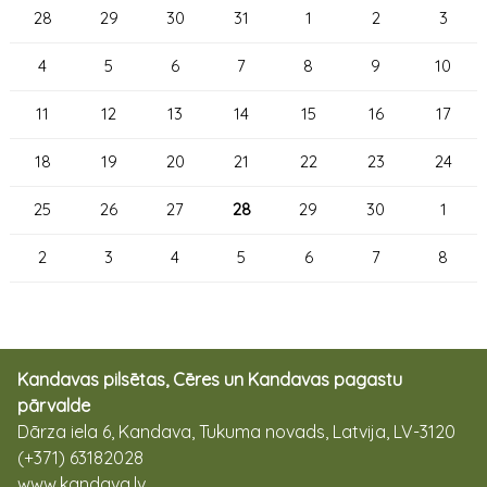
28
29
30
31
1
2
3
4
5
6
7
8
9
10
11
12
13
14
15
16
17
18
19
20
21
22
23
24
25
26
27
28
29
30
1
2
3
4
5
6
7
8
Kandavas pilsētas, Cēres un Kandavas pagastu
pārvalde
Dārza iela 6, Kandava, Tukuma novads, Latvija, LV-3120
(+371) 63182028
www.kandava.lv