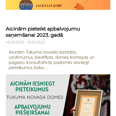
Aicinām pieteikt apbalvojumu
saņemšanai 2023. gadā
14.09.2023 - 15.10.2023
Aicinām Tukuma novada iestādes,
uzņēmumus, biedrības, domes komisijas un
pagastu konsultatīvās padomes iesniegt
pieteikumus balvu ...