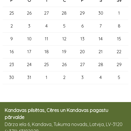
P
O
T
C
P
S
Sv
25
26
27
28
29
30
1
2
3
4
5
6
7
8
9
10
11
12
13
14
15
16
17
18
19
20
21
22
23
24
25
26
27
28
29
30
31
1
2
3
4
5
Kandavas pilsētas, Cēres un Kandavas pagastu
pārvalde
Dārza iela 6, Kandava, Tukuma novads, Latvija, LV-3120