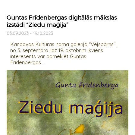
Guntas Frīdenbergas digitālās mākslas
izstādi “Ziedu maģija”
03.09.2023 - 19.10.2023
Kandavas Kultūras nama galerijā "Vējspārns",
no 3. septembra līdz 19. oktobrim ikviens
interesents var apmeklēt Guntas
Frīdenbergas ...