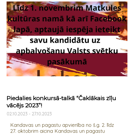
Piedalies konkursā-talkā “Čaklākais zīļu
vācējs 2023”!
02.10.2023 - 27.10.2023
Kandavas un pagastu apvienība no š.g. 2. līdz
27. oktobrim aicina Kandavas un pagastu