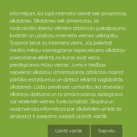
kandava.lv
Informējam, ka šajā interneta vietnē tiek izmantotas
sīkdatnes. Sīkdatnes tiek izmantotas, lai
nodrošinātu klientu vēlmēm atbilstošu pakalpojumu
PASĀKUMU
kvalitāti un uzlabotu interneta vietnes veiktspēju.
Turpinot lietot šo interneta vietni, Jūs piekrītat
KALENDĀRS
minēto mērķu sasniegšanai nepieciešamo sīkdatņu
izvietošanai iekārtā, no kuras esat veicis
pieslēgšanos mūsu vietnei. Jums ir tiesības
nepiekrist sīkdatņu izmantošanai, atbilstoši mainot
pārlūka iestatījumus un dzēšot iekārtā saglabātās
sīkdatnes. Lūdzu pievērsiet uzmanību, ka atsevišķu
sīkdatņu dzēšana un to izmantošanas aizliegšana
var ietekmēt vietnes funkcionalitāti. Skaidra un
visaptveroša informācija par sīkdatnēm un kāt ās
ierobežot ir pieejams sadaļā uzzināt vairāk.
Mazpulku Biznesa projekta “Krāsainās
bietes” noslēguma pasākums
Uzināt vairāk
Sapratu