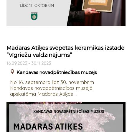
Madaras Atiķes svēpētās keramikas izstāde
“Vīgriežu valdzinājums”
16.09.2023 - 30.11.2023
Kandavas novadpētniecības muzejs
No 16. septembra līdz 30. novembrim
Kandavas novadpētniecības muzejā
apskatāma Madaras Atiķes ...