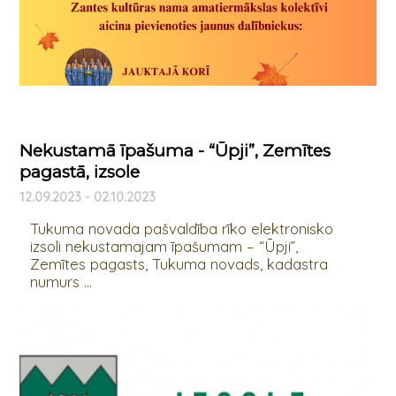
Nekustamā īpašuma - “Ūpji”, Zemītes
pagastā, izsole
12.09.2023 - 02.10.2023
Tukuma novada pašvaldība rīko elektronisko
izsoli nekustamajam īpašumam – “Ūpji”,
Zemītes pagasts, Tukuma novads, kadastra
numurs ...