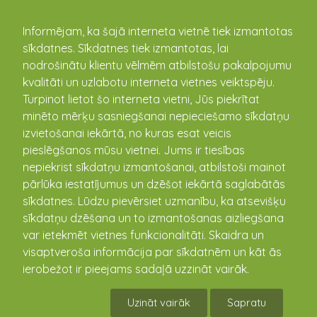
kandava.lv
Informējam, ka šajā interneta vietnē tiek izmantotas
sīkdatnes. Sīkdatnes tiek izmantotas, lai
nodrošinātu klientu vēlmēm atbilstošu pakalpojumu
PASĀKUMU
kvalitāti un uzlabotu interneta vietnes veiktspēju.
Turpinot lietot šo interneta vietni, Jūs piekrītat
KALENDĀRS
minēto mērķu sasniegšanai nepieciešamo sīkdatņu
izvietošanai iekārtā, no kuras esat veicis
pieslēgšanos mūsu vietnei. Jums ir tiesības
nepiekrist sīkdatņu izmantošanai, atbilstoši mainot
pārlūka iestatījumus un dzēšot iekārtā saglabātās
sīkdatnes. Lūdzu pievērsiet uzmanību, ka atsevišķu
sīkdatņu dzēšana un to izmantošanas aizliegšana
var ietekmēt vietnes funkcionalitāti. Skaidra un
visaptveroša informācija par sīkdatnēm un kāt ās
ierobežot ir pieejams sadaļā uzzināt vairāk.
"Mājas kafejnīcu dienas Kurzemes pievārtē
2023 - Izgaršo rudeni Tukuma pusē!"
Uzināt vairāk
Sapratu