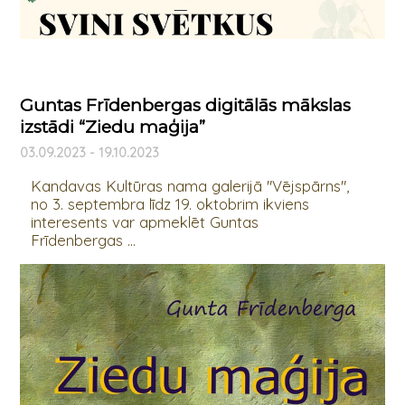
Guntas Frīdenbergas digitālās mākslas
izstādi “Ziedu maģija”
03.09.2023 - 19.10.2023
Kandavas Kultūras nama galerijā "Vējspārns",
no 3. septembra līdz 19. oktobrim ikviens
interesents var apmeklēt Guntas
Frīdenbergas ...