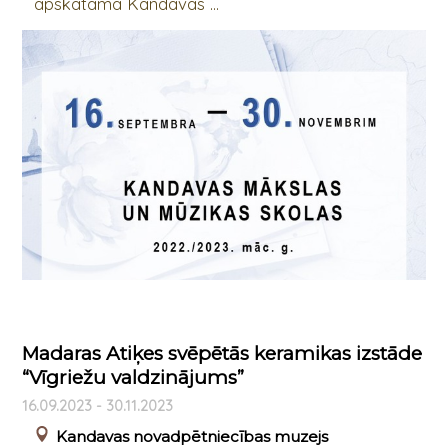
apskatāma Kandavas ...
Madaras Atiķes svēpētās keramikas izstāde
“Vīgriežu valdzinājums”
16.09.2023 - 30.11.2023
Kandavas novadpētniecības muzejs