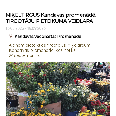
MIĶEĻTIRGUS Kandavas promenādē.
TIRGOTĀJU PIETEIKUMA VEIDLAPA
16.08.2023 - 18.09.2023
Kandavas vecpilsētas Promenāde
Aicinām pieteikties tirgotājus Miķeļtirgum
Kandavas promenādē, kas notiks
24.septembrī no ...