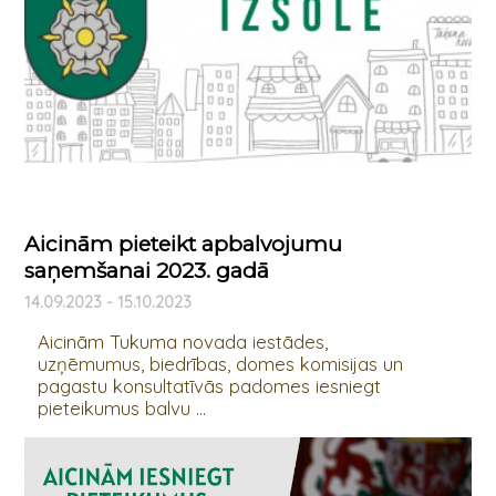
Aicinām pieteikt apbalvojumu
saņemšanai 2023. gadā
14.09.2023 - 15.10.2023
Aicinām Tukuma novada iestādes,
uzņēmumus, biedrības, domes komisijas un
pagastu konsultatīvās padomes iesniegt
pieteikumus balvu ...