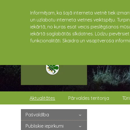
Informējam, ka šajā interneta vietnē tiek izman
un uzlabotu interneta vietnes veiktspēju. Turpi
iekārtā, no kuras esat veicis pieslēgšanos mūsu
iekārtā saglabātās sīkdatnes. Lūdzu pievērsie
funkcionalitāti. Skaidra un visaptveroša inform
Aktualitātes
Pārvaldes teritorija
Tūr
Pašvaldība
Publiskie iepirkumi