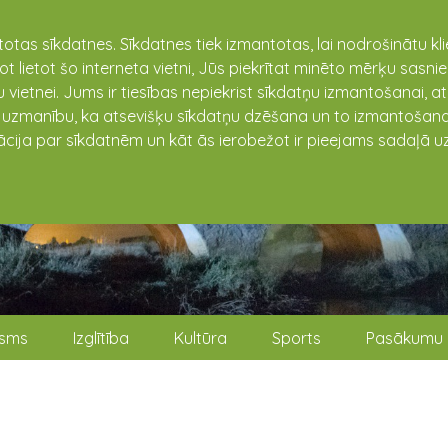
totas sīkdatnes. Sīkdatnes tiek izmantotas, lai nodrošinātu k
not lietot šo interneta vietni, Jūs piekrītat minēto mērķu sas
 vietnei. Jums ir tiesības nepiekrist sīkdatņu izmantošanai, a
t uzmanību, ka atsevišķu sīkdatņu dzēšana un to izmantošana
ācija par sīkdatnēm un kāt ās ierobežot ir pieejams sadaļā uz
isms
Izglītība
Kultūra
Sports
Pasākumu 