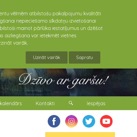
lientu vēlmēm atbilstošu pakalpojumu kvalitāti
niegšanai nepieciešamo sīkdatņu izvietošanai
tbilstoši mainot pārlūka iestatījumus un dzēšot
s aizliegšana var ietekmēt vietnes
zināt vairāk.
Uzināt vairāk
Sapratu
kalendārs
Kontakti
Iespējas