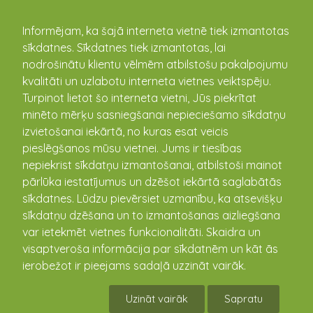
kandava.lv
Informējam, ka šajā interneta vietnē tiek izmantotas
sīkdatnes. Sīkdatnes tiek izmantotas, lai
nodrošinātu klientu vēlmēm atbilstošu pakalpojumu
PASĀKUMU
kvalitāti un uzlabotu interneta vietnes veiktspēju.
Turpinot lietot šo interneta vietni, Jūs piekrītat
KALENDĀRS
minēto mērķu sasniegšanai nepieciešamo sīkdatņu
izvietošanai iekārtā, no kuras esat veicis
pieslēgšanos mūsu vietnei. Jums ir tiesības
nepiekrist sīkdatņu izmantošanai, atbilstoši mainot
pārlūka iestatījumus un dzēšot iekārtā saglabātās
sīkdatnes. Lūdzu pievērsiet uzmanību, ka atsevišķu
sīkdatņu dzēšana un to izmantošanas aizliegšana
var ietekmēt vietnes funkcionalitāti. Skaidra un
visaptveroša informācija par sīkdatnēm un kāt ās
ierobežot ir pieejams sadaļā uzzināt vairāk.
"PROTI UN DARI"
Uzināt vairāk
Sapratu