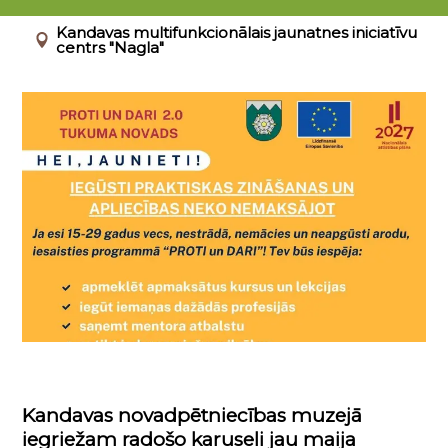
01.01.2026 - 31.12.2026
Kandavas multifunkcionālais jaunatnes iniciatīvu
centrs "Nagla"
Kandavas novadpētniecības muzejā
iegriežam radošo karuseli jau maija