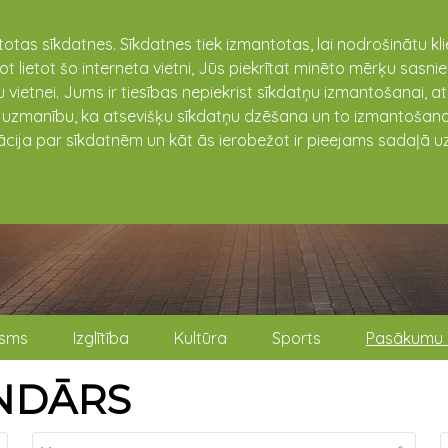
totas sīkdatnes. Sīkdatnes tiek izmantotas, lai nodrošinātu k
not lietot šo interneta vietni, Jūs piekrītat minēto mērķu sas
 vietnei. Jums ir tiesības nepiekrist sīkdatņu izmantošanai, a
t uzmanību, ka atsevišķu sīkdatņu dzēšana un to izmantošana
ācija par sīkdatnēm un kāt ās ierobežot ir pieejams sadaļā uz
isms
Izglītība
Kultūra
Sports
Pasākumu 
NDĀRS