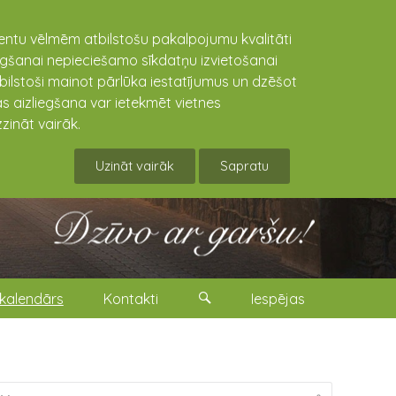
lientu vēlmēm atbilstošu pakalpojumu kvalitāti
niegšanai nepieciešamo sīkdatņu izvietošanai
tbilstoši mainot pārlūka iestatījumus un dzēšot
s aizliegšana var ietekmēt vietnes
zināt vairāk.
Uzināt vairāk
Sapratu
kalendārs
Kontakti
Iespējas