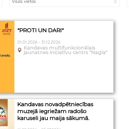
"PROTI UN DARI"
01.01.2026 - 31.12.2026
Kandavas multifunkcionālais
jaunatnes iniciatīvu centrs "Nagla"
Kandavas novadpētniecības
muzejā iegriežam radošo
karuseli jau maija sākumā.