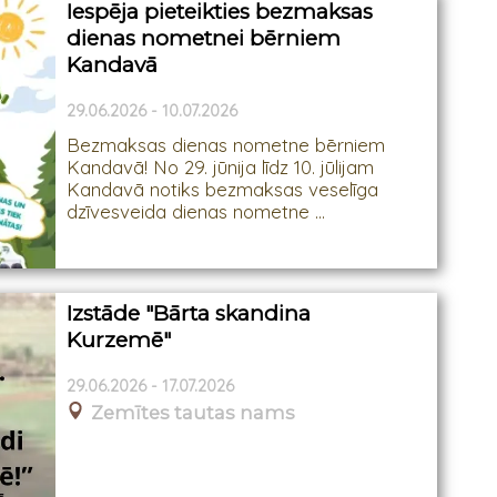
Iespēja pieteikties bezmaksas
dienas nometnei bērniem
Kandavā
29.06.2026 - 10.07.2026
Bezmaksas dienas nometne bērniem
Kandavā! No 29. jūnija līdz 10. jūlijam
Kandavā notiks bezmaksas veselīga
dzīvesveida dienas nometne ...
Izstāde "Bārta skandina
Kurzemē"
29.06.2026 - 17.07.2026
Zemītes tautas nams