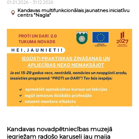
01.01.2026 - 31.12.2026
Kandavas multifunkcionālais jaunatnes iniciatīvu
centrs "Nagla"
Kandavas novadpētniecības muzejā
iegriežam radošo karuseli jau maija