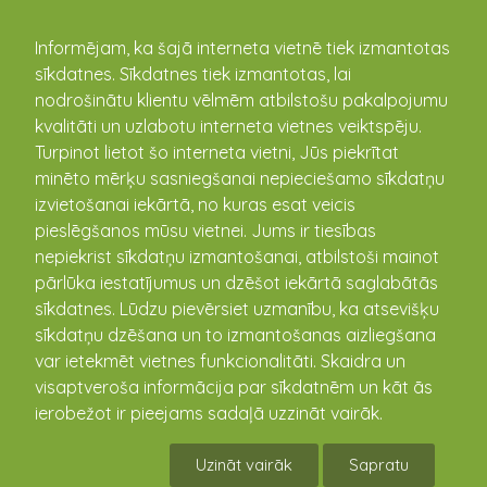
kandava.lv
Informējam, ka šajā interneta vietnē tiek izmantotas
sīkdatnes. Sīkdatnes tiek izmantotas, lai
nodrošinātu klientu vēlmēm atbilstošu pakalpojumu
PASĀKUMU
kvalitāti un uzlabotu interneta vietnes veiktspēju.
Turpinot lietot šo interneta vietni, Jūs piekrītat
KALENDĀRS
minēto mērķu sasniegšanai nepieciešamo sīkdatņu
izvietošanai iekārtā, no kuras esat veicis
pieslēgšanos mūsu vietnei. Jums ir tiesības
nepiekrist sīkdatņu izmantošanai, atbilstoši mainot
pārlūka iestatījumus un dzēšot iekārtā saglabātās
sīkdatnes. Lūdzu pievērsiet uzmanību, ka atsevišķu
sīkdatņu dzēšana un to izmantošanas aizliegšana
var ietekmēt vietnes funkcionalitāti. Skaidra un
visaptveroša informācija par sīkdatnēm un kāt ās
ierobežot ir pieejams sadaļā uzzināt vairāk.
Vasaras labdarības koncerts
Uzināt vairāk
Sapratu