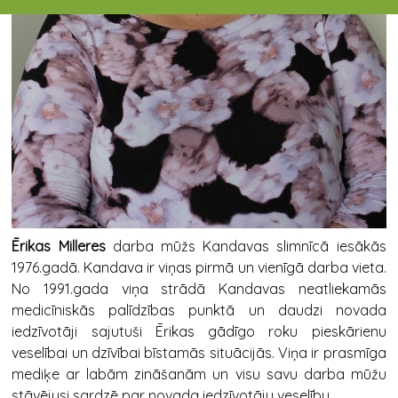
Ērikas Milleres
darba mūžs Kandavas slimnīcā iesākās
1976.gadā. Kandava ir viņas pirmā un vienīgā darba vieta.
No 1991.gada viņa strādā Kandavas neatliekamās
medicīniskās palīdzības punktā un daudzi novada
iedzīvotāji sajutuši Ērikas gādīgo roku pieskārienu
veselībai un dzīvībai bīstamās situācijās. Viņa ir prasmīga
mediķe ar labām zināšanām un visu savu darba mūžu
stāvējusi sardzē par novada iedzīvotāju veselību.