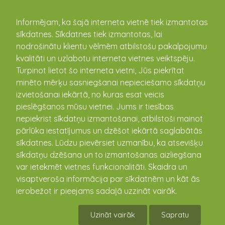
kandava.lv
Informējam, ka šajā interneta vietnē tiek izmantotas
sīkdatnes. Sīkdatnes tiek izmantotas, lai
Ērika Millere
nodrošinātu klientu vēlmēm atbilstošu pakalpojumu
kvalitāti un uzlabotu interneta vietnes veiktspēju.
Turpinot lietot šo interneta vietni, Jūs piekrītat
minēto mērķu sasniegšanai nepieciešamo sīkdatņu
izvietošanai iekārtā, no kuras esat veicis
pieslēgšanos mūsu vietnei. Jums ir tiesības
nepiekrist sīkdatņu izmantošanai, atbilstoši mainot
pārlūka iestatījumus un dzēšot iekārtā saglabātās
sīkdatnes. Lūdzu pievērsiet uzmanību, ka atsevišķu
sīkdatņu dzēšana un to izmantošanas aizliegšana
var ietekmēt vietnes funkcionalitāti. Skaidra un
visaptveroša informācija par sīkdatnēm un kāt ās
ierobežot ir pieejams sadaļā uzzināt vairāk.
Uzināt vairāk
Sapratu