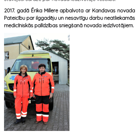
2017. gadā Ērika Millere apbalvota ar Kandavas novada
Pateicību par ilggadēju un nesavtīgu darbu neatliekamās
medicīniskās palīdzības sniegšanā novada iedzīvotājiem.