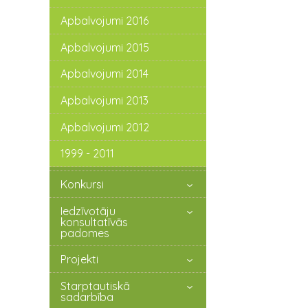
Apbalvojumi 2016
Apbalvojumi 2015
Apbalvojumi 2014
Apbalvojumi 2013
Apbalvojumi 2012
1999 - 2011
Konkursi
Iedzīvotāju
konsultatīvās
padomes
Projekti
Starptautiskā
sadarbība