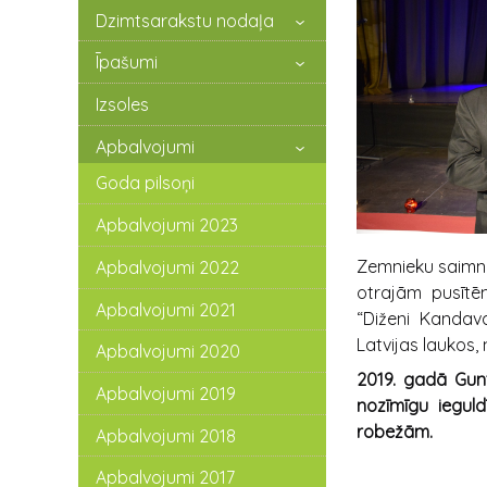
Dzimtsarakstu nodaļa
Īpašumi
Izsoles
Apbalvojumi
Goda pilsoņi
Apbalvojumi 2023
Zemnieku saimni
Apbalvojumi 2022
otrajām pusītēm
Apbalvojumi 2021
“Diženi Kandav
Latvijas lauk
Apbalvojumi 2020
2019. gadā Gun
Apbalvojumi 2019
nozīmīgu iegul
robežām.
Apbalvojumi 2018
Apbalvojumi 2017