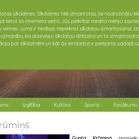
totas sīkdatnes. Sīkdatnes tiek izmantotas, lai nodrošinātu k
not lietot šo interneta vietni, Jūs piekrītat minēto mērķu sas
 vietnei. Jums ir tiesības nepiekrist sīkdatņu izmantošanai, a
t uzmanību, ka atsevišķu sīkdatņu dzēšana un to izmantošana
ācija par sīkdatnēm un kāt ās ierobežot ir pieejams sadaļā uz
isms
Izglītība
Kultūra
Sports
Pasākumu 
Krūmiņš
Gunta Krūmiņa
zemnieku