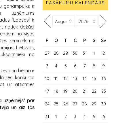
PASĀKUMU KALENDĀRS
u ganāmpulks ir
ības uzņēmums
dus “Lapsas” ir
it notiek dažādi
entiem no visas
P
O
T
C
P
S
Sv
ušies zemnieki no
Somijas, Lietuvas,
27
28
29
30
31
1
2
uksaimnieki no
3
4
5
6
7
8
9
ieva un bērni ar
alījies konkursā
10
11
12
13
14
15
16
 un attīstīties
17
18
19
20
21
22
23
 uzņēmējs” par
24
25
26
27
28
29
30
vijā un aiz tās
31
1
2
3
4
5
6