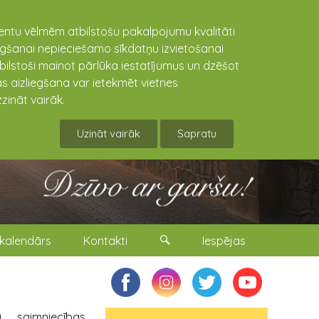
lientu vēlmēm atbilstošu pakalpojumu kvalitāti
niegšanai nepieciešamo sīkdatņu izvietošanai
tbilstoši mainot pārlūka iestatījumus un dzēšot
s aizliegšana var ietekmēt vietnes
zināt vairāk.
Uzināt vairāk
Sapratu
kalendārs
Kontakti
Iespējas
 saimniecības