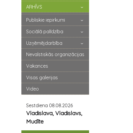
ARHĪVS
Publiskie iepirkumi
Sociālā palīdzība
Uzņēmējdarbība
Nevalstiskās organizācijas
Vakances
Visas galerijas
Video
Sestdiena 08.08.2026
Vladislava, Vladislavs,
Mudīte