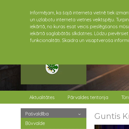
Informējam, ka šajā interneta vietnē tiek izman
un uzlabotu interneta vietnes veiktspēju. Turpi
iekārtā, no kuras esat veicis pieslēgšanos mūsu
iekārtā saglabātās sīkdatnes. Lūdzu pievērsie
funkcionalitāti. Skaidra un visaptveroša inform
Aktualitātes
Pārvaldes teritorija
Tūr
Pašvaldība
Guntis 
Būvvalde