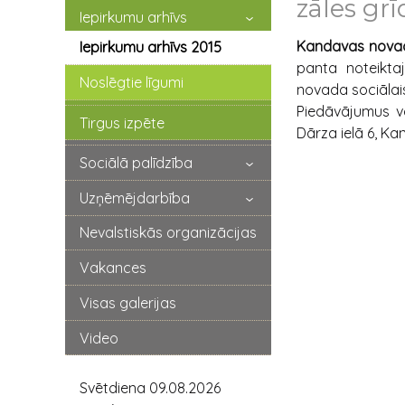
zāles gr
Iepirkumu arhīvs
Kandavas novad
Iepirkumu arhīvs 2015
panta noteikt
Noslēgtie līgumi
novada sociālais
Piedāvājumus va
Tirgus izpēte
Dārza ielā 6, Ka
Sociālā palīdzība
Uzņēmējdarbība
Nevalstiskās organizācijas
Vakances
Visas galerijas
Video
Svētdiena 09.08.2026