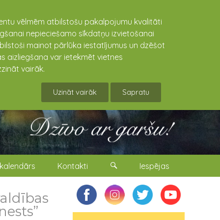
lientu vēlmēm atbilstošu pakalpojumu kvalitāti
niegšanai nepieciešamo sīkdatņu izvietošanai
tbilstoši mainot pārlūka iestatījumus un dzēšot
s aizliegšana var ietekmēt vietnes
zināt vairāk.
Uzināt vairāk
Sapratu
kalendārs
Kontakti
Iespējas
aldības
nests”