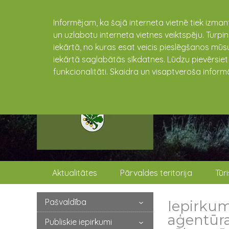
Informējam, ka šajā interneta vietnē tiek izman
un uzlabotu interneta vietnes veiktspēju. Turpi
iekārtā, no kuras esat veicis pieslēgšanos mūsu
iekārtā saglabātās sīkdatnes. Lūdzu pievērsie
funkcionalitāti. Skaidra un visaptveroša inform
Aktualitātes
Pārvaldes teritorija
Tūr
Pašvaldība
Iepirku
aģentūra
Publiskie iepirkumi