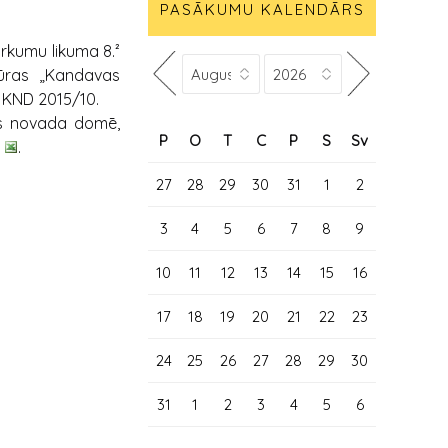
PASĀKUMU KALENDĀRS
irkumu likuma 8.²
ūras „Kandavas
. KND 2015/10.
vas novada domē,
P
O
T
C
P
S
Sv
.
27
28
29
30
31
1
2
3
4
5
6
7
8
9
10
11
12
13
14
15
16
17
18
19
20
21
22
23
24
25
26
27
28
29
30
31
1
2
3
4
5
6