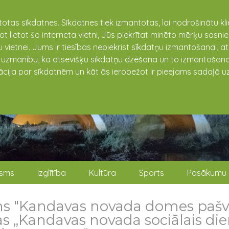
totas sīkdatnes. Sīkdatnes tiek izmantotas, lai nodrošinātu k
not lietot šo interneta vietni, Jūs piekrītat minēto mērķu sas
 vietnei. Jums ir tiesības nepiekrist sīkdatņu izmantošanai, a
t uzmanību, ka atsevišķu sīkdatņu dzēšana un to izmantošana
ācija par sīkdatnēm un kāt ās ierobežot ir pieejams sadaļā uz
isms
Izglītība
Kultūra
Sports
Pasākumu 
ms "Kandavas novada domes pašv
s „Kandavas novada sociālais die