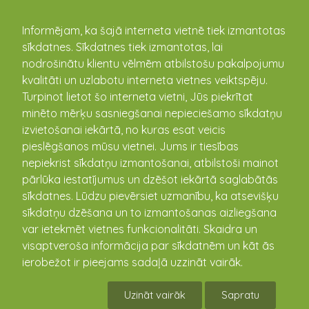
kandava.lv
Informējam, ka šajā interneta vietnē tiek izmantotas
sīkdatnes. Sīkdatnes tiek izmantotas, lai
Iepirkums "Siltumtīklu posma
nodrošinātu klientu vēlmēm atbilstošu pakalpojumu
izbūve no internātskolas katlu
kvalitāti un uzlabotu interneta vietnes veiktspēju.
Turpinot lietot šo interneta vietni, Jūs piekrītat
mājas līdz Ķiršu ielai Kandavā"
minēto mērķu sasniegšanai nepieciešamo sīkdatņu
18.08.2015
izvietošanai iekārtā, no kuras esat veicis
pieslēgšanos mūsu vietnei. Jums ir tiesības
Kandavas novada domes Iepirkumu komisija
izsludina
nepiekrist sīkdatņu izmantošanai, atbilstoši mainot
iepirkumu Publisko iepirkumu likuma 8.² panta noteiktajā
pārlūka iestatījumus un dzēšot iekārtā saglabātās
kārtībā „Siltumtīklu posma izbūve no internātskolas katlu
sīkdatnes. Lūdzu pievērsiet uzmanību, ka atsevišķu
mājas līdz Ķiršu ielai Kandavā”. Iepirkuma identifikācijas
sīkdatņu dzēšana un to izmantošanas aizliegšana
Nr. KND 2015/13.
var ietekmēt vietnes funkcionalitāti. Skaidra un
Piedāvājumus var iesniegt līdz 2015. gada 31. augustam
visaptveroša informācija par sīkdatnēm un kāt ās
plkst. 11:00, Kandavas novada domē, Dārza ielā 6,
ierobežot ir pieejams sadaļā uzzināt vairāk.
Kandavā, 202. kabinetā. Nolikumu skatīt
šeit
.Tāmes
skatīt
šeit
. SAT skatīt
šeit
. SAT paskaidrojuma rakstu
Uzināt vairāk
Sapratu