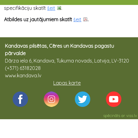
skatīt
šeit
. SM skatīt
šeit
. SM-4 Iekārtu un materiālu
specifikāciju skatīt
šeit
.
Atbildes uz jautājumiem skatīt
šeit
.
Kandavas pilsētas, Cēres un Kandavas pagastu
pārvalde
Dārza iela 6, Kandava, Tukuma novads, Latvija, LV-3120
(+371) 63182028
www.kandava.lv
Lapas karte
spēcināts ar
viss.lv