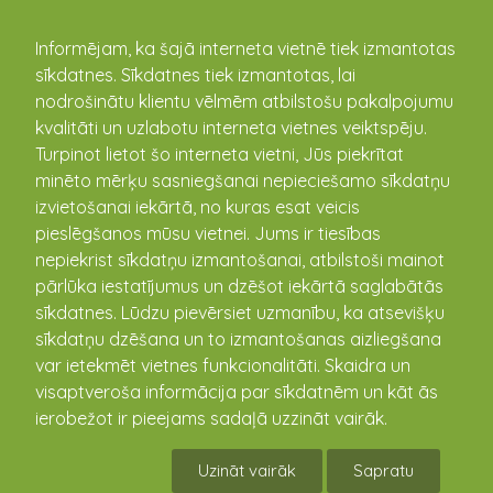
kandava.lv
Informējam, ka šajā interneta vietnē tiek izmantotas
sīkdatnes. Sīkdatnes tiek izmantotas, lai
nodrošinātu klientu vēlmēm atbilstošu pakalpojumu
PASĀKUMU
kvalitāti un uzlabotu interneta vietnes veiktspēju.
Turpinot lietot šo interneta vietni, Jūs piekrītat
KALENDĀRS
minēto mērķu sasniegšanai nepieciešamo sīkdatņu
izvietošanai iekārtā, no kuras esat veicis
pieslēgšanos mūsu vietnei. Jums ir tiesības
nepiekrist sīkdatņu izmantošanai, atbilstoši mainot
pārlūka iestatījumus un dzēšot iekārtā saglabātās
sīkdatnes. Lūdzu pievērsiet uzmanību, ka atsevišķu
sīkdatņu dzēšana un to izmantošanas aizliegšana
var ietekmēt vietnes funkcionalitāti. Skaidra un
visaptveroša informācija par sīkdatnēm un kāt ās
ierobežot ir pieejams sadaļā uzzināt vairāk.
Vandzenes TN Izrāde "Kāzas"
Uzināt vairāk
Sapratu