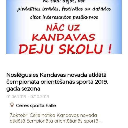
Noslēgusies Kandavas novada atklātā
čempionāta orientēšanās sportā 2019.
gada sezona
01.06.2019 - 07.10.2019
Cēres sporta halle
7.oktobrī Cērē notika Kandavas novada
atklātā čempionāta orientēšanās sportā ...