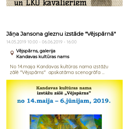
Jāņa Jansona gleznu izstāde "Vējspārnā"
14.05.2019 10:00 - 06.06.2019 - 16:00
Vējspārns, galerija
Kandavas kultūras nams
No 14.maija Kandavas kultūras nama izstāžu
zālē "Vējspārns" apskatāma scenogrāfa ...