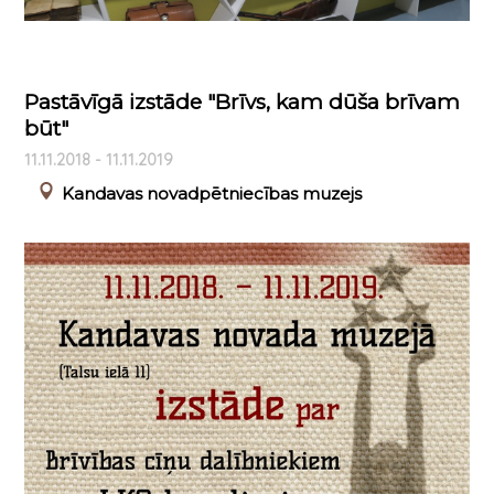
Pastāvīgā izstāde "Brīvs, kam dūša brīvam
būt"
11.11.2018 - 11.11.2019
Kandavas novadpētniecības muzejs