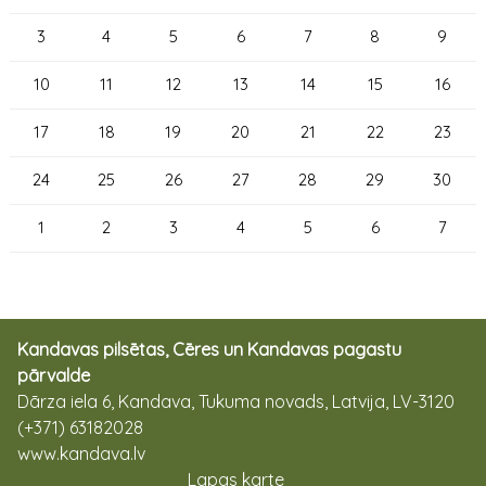
3
4
5
6
7
8
9
10
11
12
13
14
15
16
17
18
19
20
21
22
23
24
25
26
27
28
29
30
1
2
3
4
5
6
7
Kandavas pilsētas, Cēres un Kandavas pagastu
pārvalde
Dārza iela 6, Kandava, Tukuma novads, Latvija, LV-3120
(+371) 63182028
www.kandava.lv
Lapas karte