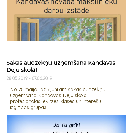
Sākas audzēkņu uzņemšana Kandavas
Deju skolā!
28.05.2019 - 07.06.2019
No 28.maija līdz 7.jūnijam sākas audzēkņu
uzņemšana Kandavas Deju skolā
profesionālās ievirzes klasēs un interešu
izglītības grupās. ...