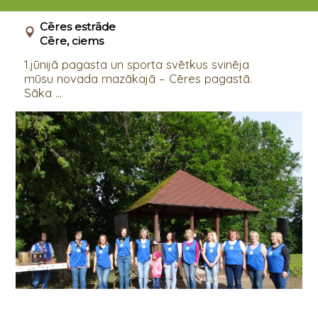
01.06.2019 10:00 - 02.06.2019 - 03:00
Cēres estrāde
Cēre, ciems
1.jūnijā pagasta un sporta svētkus svinēja
mūsu novada mazākajā – Cēres pagastā.
Sāka ...