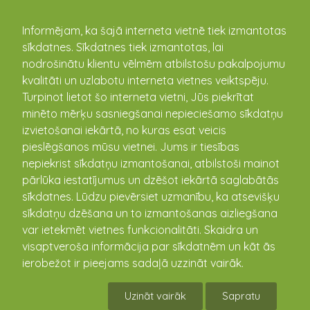
kandava.lv
Informējam, ka šajā interneta vietnē tiek izmantotas
sīkdatnes. Sīkdatnes tiek izmantotas, lai
nodrošinātu klientu vēlmēm atbilstošu pakalpojumu
PASĀKUMU
kvalitāti un uzlabotu interneta vietnes veiktspēju.
Turpinot lietot šo interneta vietni, Jūs piekrītat
KALENDĀRS
minēto mērķu sasniegšanai nepieciešamo sīkdatņu
izvietošanai iekārtā, no kuras esat veicis
pieslēgšanos mūsu vietnei. Jums ir tiesības
nepiekrist sīkdatņu izmantošanai, atbilstoši mainot
pārlūka iestatījumus un dzēšot iekārtā saglabātās
sīkdatnes. Lūdzu pievērsiet uzmanību, ka atsevišķu
sīkdatņu dzēšana un to izmantošanas aizliegšana
var ietekmēt vietnes funkcionalitāti. Skaidra un
visaptveroša informācija par sīkdatnēm un kāt ās
ierobežot ir pieejams sadaļā uzzināt vairāk.
Cēres pagasta svētki / sporta svētki
Uzināt vairāk
Sapratu