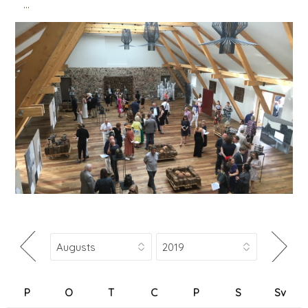
...
P
O
T
C
P
S
Sv