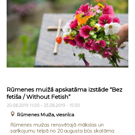
Rūmenes muižā apskatāma izstāde “Bez
fetiša / Without Fetish”
20.08.2019 11:00 - 25.08.2019 - 15:00
Rūmenes Muiža, viesnīca
Rūmenes muižas renovētajā mākslas un
sarīkojumu telpā no 20.augusta būs skatāma