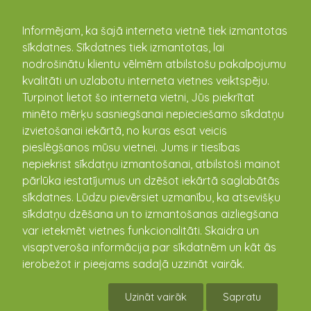
kandava.lv
Informējam, ka šajā interneta vietnē tiek izmantotas
sīkdatnes. Sīkdatnes tiek izmantotas, lai
nodrošinātu klientu vēlmēm atbilstošu pakalpojumu
PASĀKUMU
kvalitāti un uzlabotu interneta vietnes veiktspēju.
Turpinot lietot šo interneta vietni, Jūs piekrītat
KALENDĀRS
minēto mērķu sasniegšanai nepieciešamo sīkdatņu
izvietošanai iekārtā, no kuras esat veicis
pieslēgšanos mūsu vietnei. Jums ir tiesības
nepiekrist sīkdatņu izmantošanai, atbilstoši mainot
pārlūka iestatījumus un dzēšot iekārtā saglabātās
sīkdatnes. Lūdzu pievērsiet uzmanību, ka atsevišķu
sīkdatņu dzēšana un to izmantošanas aizliegšana
var ietekmēt vietnes funkcionalitāti. Skaidra un
visaptveroša informācija par sīkdatnēm un kāt ās
ierobežot ir pieejams sadaļā uzzināt vairāk.
Vandzenes TN Izrāde "Kāzas"
Uzināt vairāk
Sapratu