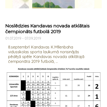
Noslēdzies Kandavas novada atklātais
čempionāts futbolā 2019
01.07.2019 - 07.09.2019
8.septembrī Kandavas K.Mīlenbaha
vidusskolas sporta laukumā norisinājās
pēdējā spēle Kandavas novada atklātajā
čempionāta 2019 futbolā, ...