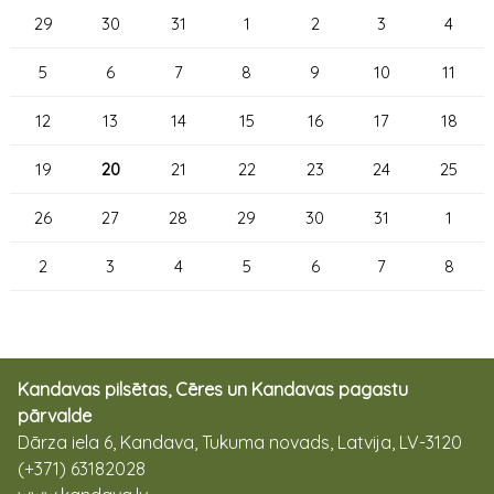
29
30
31
1
2
3
4
5
6
7
8
9
10
11
12
13
14
15
16
17
18
19
20
21
22
23
24
25
26
27
28
29
30
31
1
2
3
4
5
6
7
8
Kandavas pilsētas, Cēres un Kandavas pagastu
pārvalde
Dārza iela 6, Kandava, Tukuma novads, Latvija, LV-3120
(+371) 63182028