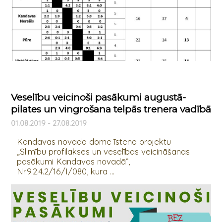
Veselību veicinoši pasākumi augustā-
pilates un vingrošana telpās trenera vadībā
01.08.2019 - 27.08.2019
Kandavas novada dome īsteno projektu
„Slimību profilakses un veselības veicināšanas
pasākumi Kandavas novadā”,
Nr.9.2.4.2/16/I/080, kura ...