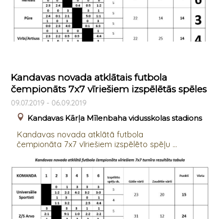
Kandavas novada atklātais futbola
čempionāts 7x7 vīriešiem izspēlētās spēles
09.07.2019 - 06.09.2019
Kandavas Kārļa Mīlenbaha vidusskolas stadions
Kandavas novada atklātā futbola
čempionāta 7x7 vīriešiem izspēlēto spēļu ...