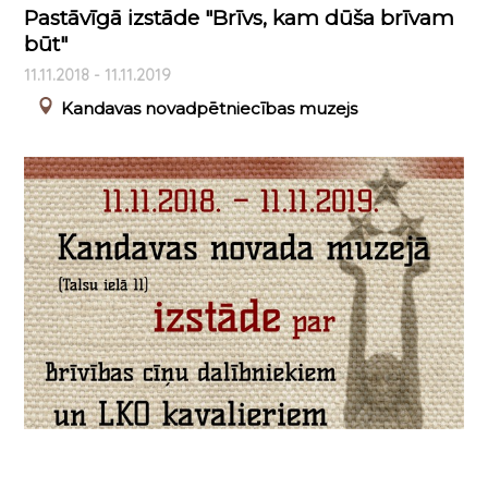
Pastāvīgā izstāde "Brīvs, kam dūša brīvam
būt"
11.11.2018 - 11.11.2019
Kandavas novadpētniecības muzejs