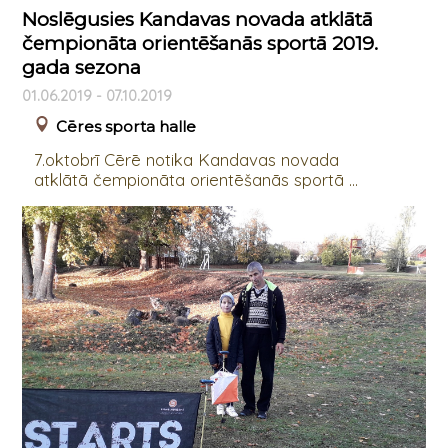
Noslēgusies Kandavas novada atklātā
čempionāta orientēšanās sportā 2019.
gada sezona
01.06.2019 - 07.10.2019
Cēres sporta halle
7.oktobrī Cērē notika Kandavas novada
atklātā čempionāta orientēšanās sportā ...