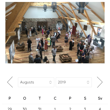
P
O
T
C
P
S
Sv
29
30
31
1
2
3
4