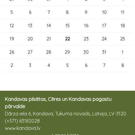
5
6
7
8
9
10
11
12
13
14
15
16
17
18
19
20
21
22
23
24
25
26
27
28
29
30
31
1
2
3
4
5
6
7
8
Kandavas pilsētas, Cēres un Kandavas pagastu
pārvalde
Dārza iela 6, Kandava, Tukuma novads, Latvija, LV-3120
(+371) 63182028
www.kandava.lv