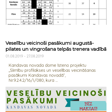
Veselību veicinoši pasākumi augustā-
pilates un vingrošana telpās trenera vadībā
01.08.2019 - 27.08.2019
Kandavas novada dome īsteno projektu
„Slimību profilakses un veselības veicināšanas
pasākumi Kandavas novadā”,
Nr.9.2.4.2/16/I/080, kura ...