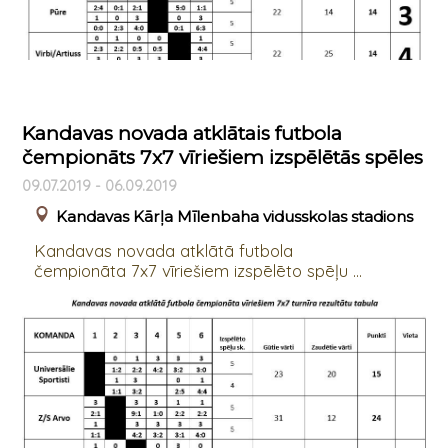
Kandavas novada atklātais futbola
čempionāts 7x7 vīriešiem izspēlētās spēles
09.07.2019 - 06.09.2019
Kandavas Kārļa Mīlenbaha vidusskolas stadions
Kandavas novada atklātā futbola
čempionāta 7x7 vīriešiem izspēlēto spēļu ...