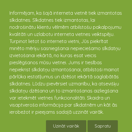
kandava.lv
Informējam, ka šajā interneta vietnē tiek izmantotas
sīkdatnes. Sīkdatnes tiek izmantotas, lai
nodrošinātu klientu vēlmēm atbilstošu pakalpojumu
PASĀKUMU
kvalitāti un uzlabotu interneta vietnes veiktspēju.
Turpinot lietot šo interneta vietni, Jūs piekrītat
KALENDĀRS
minēto mērķu sasniegšanai nepieciešamo sīkdatņu
izvietošanai iekārtā, no kuras esat veicis
pieslēgšanos mūsu vietnei. Jums ir tiesības
nepiekrist sīkdatņu izmantošanai, atbilstoši mainot
pārlūka iestatījumus un dzēšot iekārtā saglabātās
sīkdatnes. Lūdzu pievērsiet uzmanību, ka atsevišķu
sīkdatņu dzēšana un to izmantošanas aizliegšana
var ietekmēt vietnes funkcionalitāti. Skaidra un
visaptveroša informācija par sīkdatnēm un kāt ās
ierobežot ir pieejams sadaļā uzzināt vairāk.
Kandavas novada atklātais futbola
čempionāts 7x7 vīriešiem
Uzināt vairāk
Sapratu