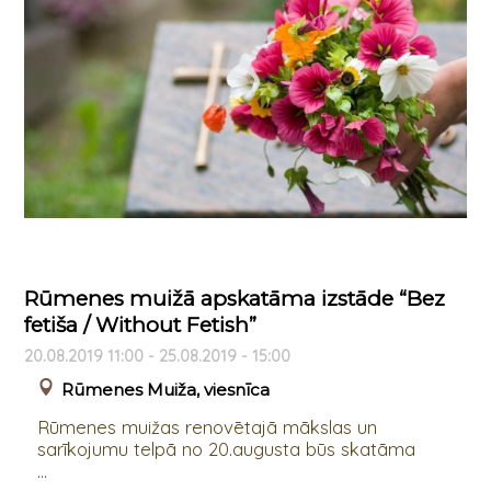
Rūmenes muižā apskatāma izstāde “Bez
fetiša / Without Fetish”
20.08.2019 11:00 - 25.08.2019 - 15:00
Rūmenes Muiža, viesnīca
Rūmenes muižas renovētajā mākslas un
sarīkojumu telpā no 20.augusta būs skatāma
...