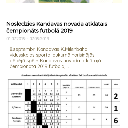
Noslēdzies Kandavas novada atklātais
čempionāts futbolā 2019
01.07.2019 - 07.09.2019
8.septembrī Kandavas K.Mīlenbaha
vidusskolas sporta laukumā norisinājās
pēdējā spēle Kandavas novada atklātajā
čempionāta 2019 futbolā, ...