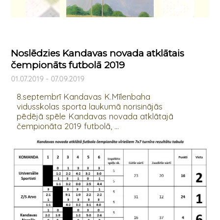
Noslēdzies Kandavas novada atklātais
čempionāts futbolā 2019
01.07.2019 - 07.09.2019
8.septembrī Kandavas K.Mīlenbaha
vidusskolas sporta laukumā norisinājās
pēdējā spēle Kandavas novada atklātajā
čempionāta 2019 futbolā, ...