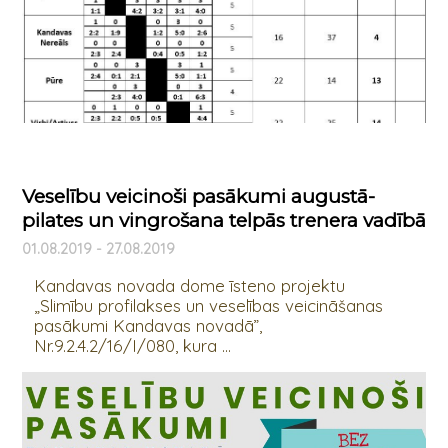
Veselību veicinoši pasākumi augustā-
pilates un vingrošana telpās trenera vadībā
01.08.2019 - 27.08.2019
Kandavas novada dome īsteno projektu
„Slimību profilakses un veselības veicināšanas
pasākumi Kandavas novadā”,
Nr.9.2.4.2/16/I/080, kura ...