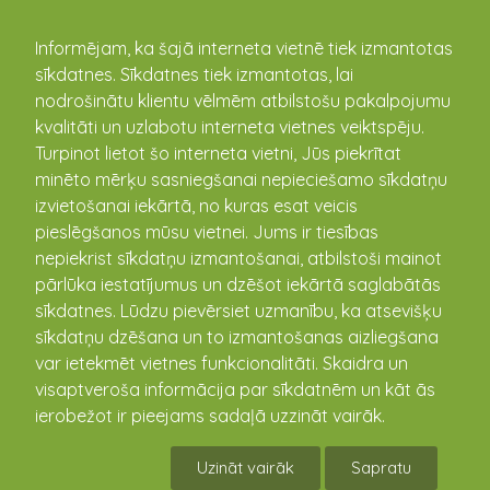
kandava.lv
Informējam, ka šajā interneta vietnē tiek izmantotas
sīkdatnes. Sīkdatnes tiek izmantotas, lai
nodrošinātu klientu vēlmēm atbilstošu pakalpojumu
PASĀKUMU
kvalitāti un uzlabotu interneta vietnes veiktspēju.
Turpinot lietot šo interneta vietni, Jūs piekrītat
KALENDĀRS
minēto mērķu sasniegšanai nepieciešamo sīkdatņu
izvietošanai iekārtā, no kuras esat veicis
pieslēgšanos mūsu vietnei. Jums ir tiesības
nepiekrist sīkdatņu izmantošanai, atbilstoši mainot
pārlūka iestatījumus un dzēšot iekārtā saglabātās
sīkdatnes. Lūdzu pievērsiet uzmanību, ka atsevišķu
sīkdatņu dzēšana un to izmantošanas aizliegšana
var ietekmēt vietnes funkcionalitāti. Skaidra un
visaptveroša informācija par sīkdatnēm un kāt ās
ierobežot ir pieejams sadaļā uzzināt vairāk.
Vandzenes TN Izrāde "Kāzas"
Uzināt vairāk
Sapratu