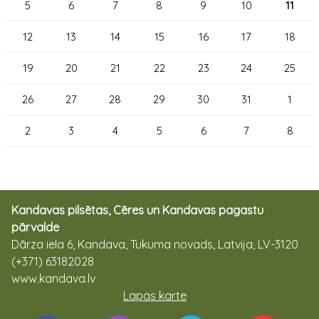
5
6
7
8
9
10
11
12
13
14
15
16
17
18
19
20
21
22
23
24
25
26
27
28
29
30
31
1
2
3
4
5
6
7
8
Kandavas pilsētas, Cēres un Kandavas pagastu
pārvalde
Dārza iela 6, Kandava, Tukuma novads, Latvija, LV-3120
(+371) 63182028
www.kandava.lv
Lapas karte