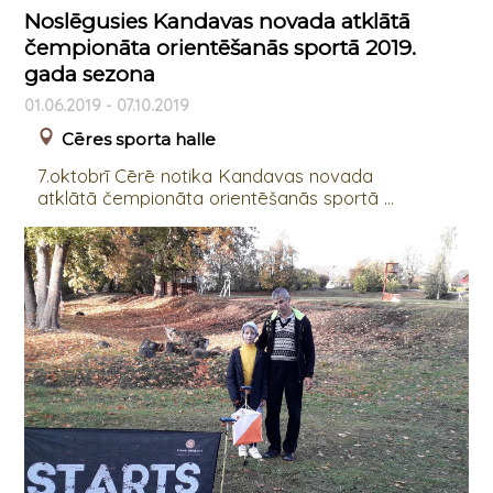
Noslēgusies Kandavas novada atklātā
čempionāta orientēšanās sportā 2019.
gada sezona
01.06.2019 - 07.10.2019
Cēres sporta halle
7.oktobrī Cērē notika Kandavas novada
atklātā čempionāta orientēšanās sportā ...