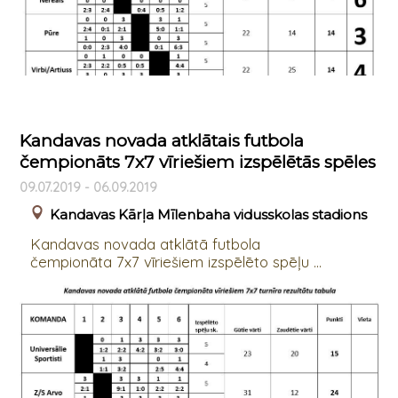
Kandavas novada atklātais futbola
čempionāts 7x7 vīriešiem izspēlētās spēles
09.07.2019 - 06.09.2019
Kandavas Kārļa Mīlenbaha vidusskolas stadions
Kandavas novada atklātā futbola
čempionāta 7x7 vīriešiem izspēlēto spēļu ...