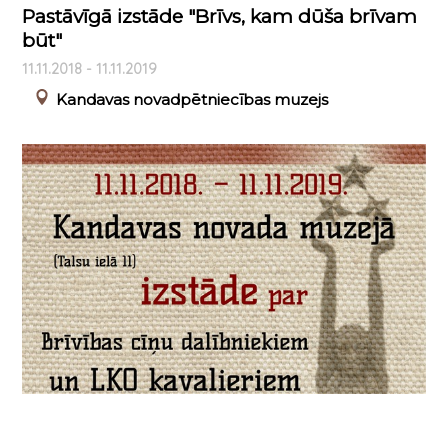
Pastāvīgā izstāde "Brīvs, kam dūša brīvam
būt"
11.11.2018 - 11.11.2019
Kandavas novadpētniecības muzejs