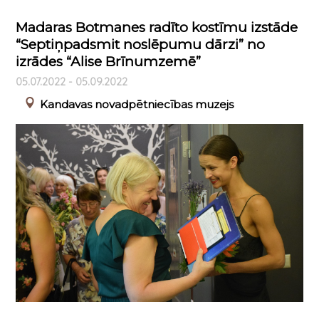
Madaras Botmanes radīto kostīmu izstāde
“Septiņpadsmit noslēpumu dārzi” no
izrādes “Alise Brīnumzemē”
05.07.2022 - 05.09.2022
Kandavas novadpētniecības muzejs