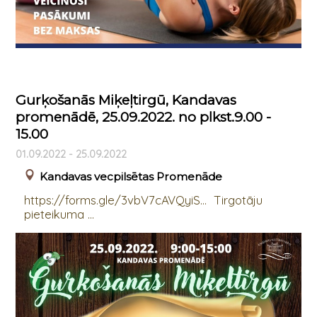
Gurķošanās Miķeļtirgū, Kandavas
promenādē, 25.09.2022. no plkst.9.00 -
15.00
01.09.2022 - 25.09.2022
Kandavas vecpilsētas Promenāde
https://forms.gle/3vbV7cAVQyiS... Tirgotāju
pieteikuma ...