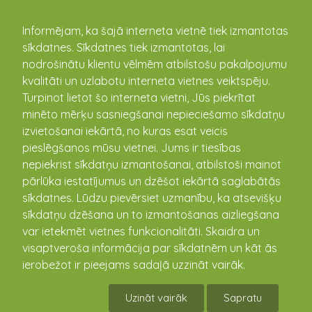
kandava.lv
Informējam, ka šajā interneta vietnē tiek izmantotas
sīkdatnes. Sīkdatnes tiek izmantotas, lai
nodrošinātu klientu vēlmēm atbilstošu pakalpojumu
PASĀKUMU
kvalitāti un uzlabotu interneta vietnes veiktspēju.
Turpinot lietot šo interneta vietni, Jūs piekrītat
KALENDĀRS
minēto mērķu sasniegšanai nepieciešamo sīkdatņu
izvietošanai iekārtā, no kuras esat veicis
pieslēgšanos mūsu vietnei. Jums ir tiesības
nepiekrist sīkdatņu izmantošanai, atbilstoši mainot
pārlūka iestatījumus un dzēšot iekārtā saglabātās
sīkdatnes. Lūdzu pievērsiet uzmanību, ka atsevišķu
sīkdatņu dzēšana un to izmantošanas aizliegšana
var ietekmēt vietnes funkcionalitāti. Skaidra un
visaptveroša informācija par sīkdatnēm un kāt ās
ierobežot ir pieejams sadaļā uzzināt vairāk.
Jauna pastāvīga izstāde "Kandava - vārti uz
Kurzemes Šveici" Kārļa Veinberga
Uzināt vairāk
Sapratu