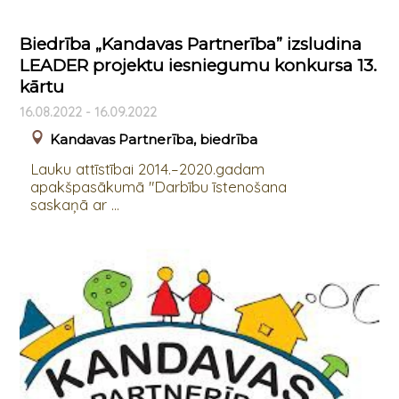
Biedrība „Kandavas Partnerība” izsludina
LEADER projektu iesniegumu konkursa 13.
kārtu
16.08.2022 - 16.09.2022
Kandavas Partnerība, biedrība
Lauku attīstībai 2014.–2020.gadam
apakšpasākumā "Darbību īstenošana
saskaņā ar ...