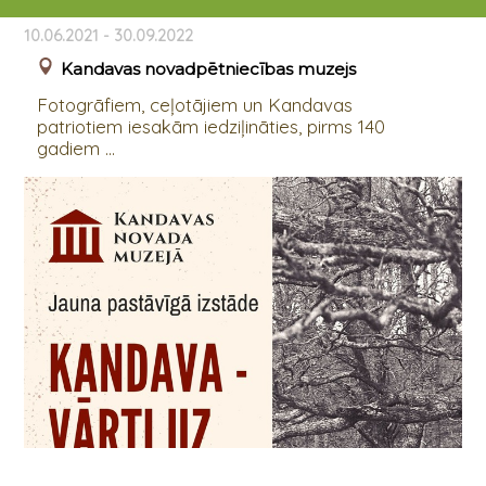
fotogrāfijās
10.06.2021 - 30.09.2022
Kandavas novadpētniecības muzejs
Fotogrāfiem, ceļotājiem un Kandavas
patriotiem iesakām iedziļināties, pirms 140
gadiem ...