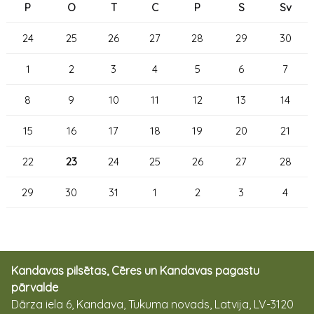
P
O
T
C
P
S
Sv
24
25
26
27
28
29
30
1
2
3
4
5
6
7
8
9
10
11
12
13
14
15
16
17
18
19
20
21
22
23
24
25
26
27
28
29
30
31
1
2
3
4
Kandavas pilsētas, Cēres un Kandavas pagastu
pārvalde
Dārza iela 6, Kandava, Tukuma novads, Latvija, LV-3120