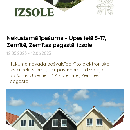
Nekustamā īpašuma - Upes ielā 5-17,
Zemītē, Zemītes pagastā, izsole
12.05.2023 - 12.06.2023
Tukuma novada pašvaldība rīko elektronisko
izsoli nekustamajam īpašumam – dzīvokļa
īpašums Upes ielā 5-17, Zemītē, Zemītes
pagastā, ...