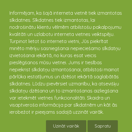
kandava.lv
Informējam, ka šajā interneta vietnē tiek izmantotas
sīkdatnes. Sīkdatnes tiek izmantotas, lai
nodrošinātu klientu vēlmēm atbilstošu pakalpojumu
PASĀKUMU
kvalitāti un uzlabotu interneta vietnes veiktspēju.
Turpinot lietot šo interneta vietni, Jūs piekrītat
KALENDĀRS
minēto mērķu sasniegšanai nepieciešamo sīkdatņu
izvietošanai iekārtā, no kuras esat veicis
pieslēgšanos mūsu vietnei. Jums ir tiesības
nepiekrist sīkdatņu izmantošanai, atbilstoši mainot
pārlūka iestatījumus un dzēšot iekārtā saglabātās
sīkdatnes. Lūdzu pievērsiet uzmanību, ka atsevišķu
sīkdatņu dzēšana un to izmantošanas aizliegšana
var ietekmēt vietnes funkcionalitāti. Skaidra un
visaptveroša informācija par sīkdatnēm un kāt ās
ierobežot ir pieejams sadaļā uzzināt vairāk.
Jolantas Brigeres fotogrāfiju izstāde
"Atgriešanās"
Uzināt vairāk
Sapratu