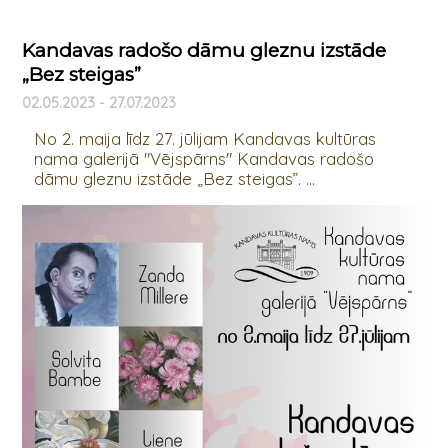
Kandavas radošo dāmu gleznu izstāde
„Bez steigas”
02.05.2023 - 27.07.2023
No 2. maija līdz 27. jūlijam Kandavas kultūras
nama galerijā "Vējspārns" Kandavas radošo
dāmu gleznu izstāde „Bez steigas”. ...