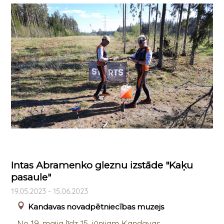
Intas Abramenko gleznu izstāde "Kaķu
pasaule"
19.05.2023 - 15.06.2023
Kandavas novadpētniecības muzejs
No 19. maija līdz 15. jūnijam Kandavas