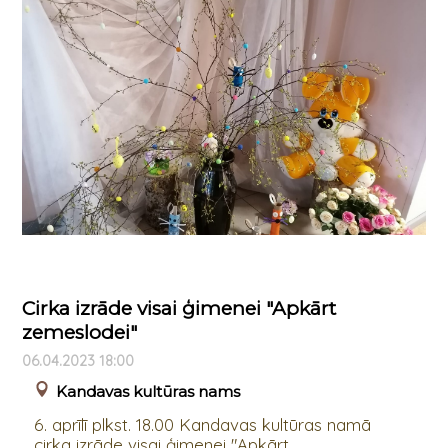
Cirka izrāde visai ģimenei "Apkārt
zemeslodei"
06.04.2023 18:00
Kandavas kultūras nams
6. aprīlī plkst. 18.00 Kandavas kultūras namā
cirka izrāde visai ģimenei "Apkārt ...