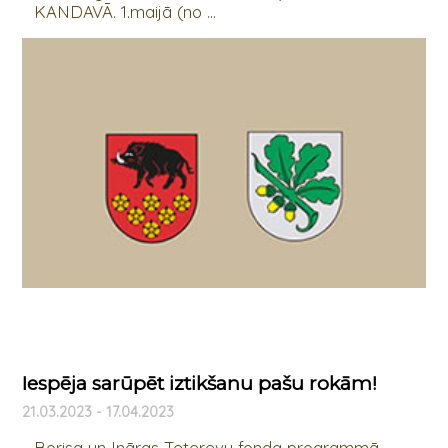
KANDAVĀ. 1.maijā (no ...
Iespēja sarūpēt iztikšanu pašu rokām!
21.03.2023 - 17.04.2023
Borisa un Ināras Teterevu fonda programmā