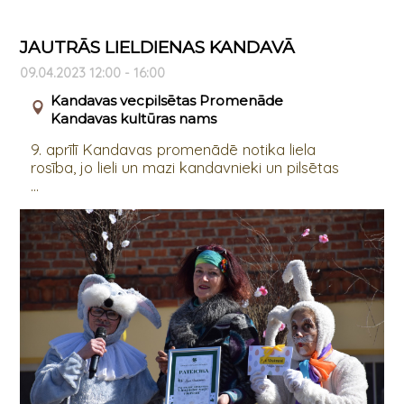
JAUTRĀS LIELDIENAS KANDAVĀ
09.04.2023 12:00 - 16:00
Kandavas vecpilsētas Promenāde
Kandavas kultūras nams
9. aprīlī Kandavas promenādē notika liela
rosība, jo lieli un mazi kandavnieki un pilsētas
...