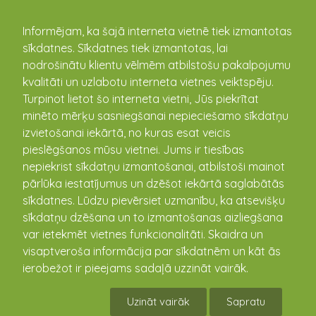
kandava.lv
Informējam, ka šajā interneta vietnē tiek izmantotas
sīkdatnes. Sīkdatnes tiek izmantotas, lai
nodrošinātu klientu vēlmēm atbilstošu pakalpojumu
PASĀKUMU
kvalitāti un uzlabotu interneta vietnes veiktspēju.
Turpinot lietot šo interneta vietni, Jūs piekrītat
KALENDĀRS
minēto mērķu sasniegšanai nepieciešamo sīkdatņu
izvietošanai iekārtā, no kuras esat veicis
pieslēgšanos mūsu vietnei. Jums ir tiesības
nepiekrist sīkdatņu izmantošanai, atbilstoši mainot
pārlūka iestatījumus un dzēšot iekārtā saglabātās
sīkdatnes. Lūdzu pievērsiet uzmanību, ka atsevišķu
sīkdatņu dzēšana un to izmantošanas aizliegšana
var ietekmēt vietnes funkcionalitāti. Skaidra un
visaptveroša informācija par sīkdatnēm un kāt ās
ierobežot ir pieejams sadaļā uzzināt vairāk.
Tradicionālais makulatūras vākšanas
konkurss paplašinās
Uzināt vairāk
Sapratu