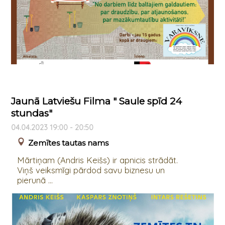
Jaunā Latviešu Filma " Saule spīd 24
stundas"
04.04.2023 19:00 - 20:50
Zemītes tautas nams
Mārtiņam (Andris Keišs) ir apnicis strādāt.
Viņš veiksmīgi pārdod savu biznesu un
pierunā ...