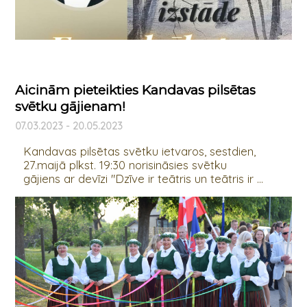
Aicinām pieteikties Kandavas pilsētas
svētku gājienam!
07.03.2023 - 20.05.2023
Kandavas pilsētas svētku ietvaros, sestdien,
27.maijā plkst. 19:30 norisināsies svētku
gājiens ar devīzi "Dzīve ir teātris un teātris ir ...