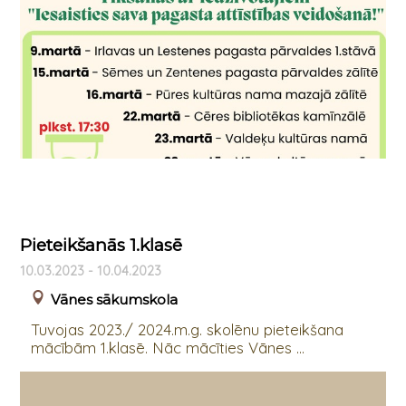
Pieteikšanās 1.klasē
10.03.2023 - 10.04.2023
Vānes sākumskola
Tuvojas 2023./ 2024.m.g. skolēnu pieteikšana
mācībām 1.klasē. Nāc mācīties Vānes ...