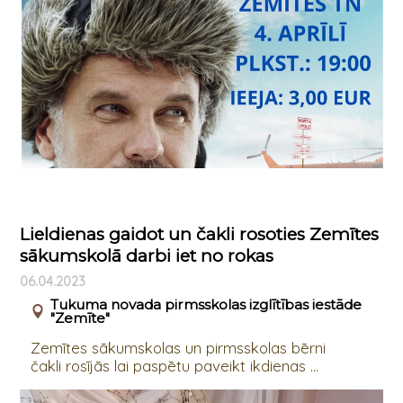
Lieldienas gaidot un čakli rosoties Zemītes
sākumskolā darbi iet no rokas
06.04.2023
Tukuma novada pirmsskolas izglītības iestāde
"Zemīte"
Zemītes sākumskolas un pirmsskolas bērni
čakli rosījās lai paspētu paveikt ikdienas ...