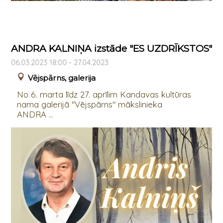
ANDRA KALNIŅA izstāde "ES UZDRĪKSTOS"
06.03.2023 18:00 - 27.04.2023
Vējspārns, galerija
No 6. marta līdz 27. aprīlim Kandavas kultūras
nama galerijā "Vējspārns" mākslinieka
ANDRA ...