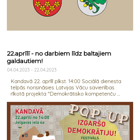
22.aprīlī - no darbiem līdz baltajiem
galdautiem!
04.04.2023 - 22.04.2023
Kandavā 22. aprīlī plkst. 14:00 Sociālā dienesta
telpās norisināsies Latvijas Vācu savienības
rīkotā projekta "Demokrātisko kompetenču ...