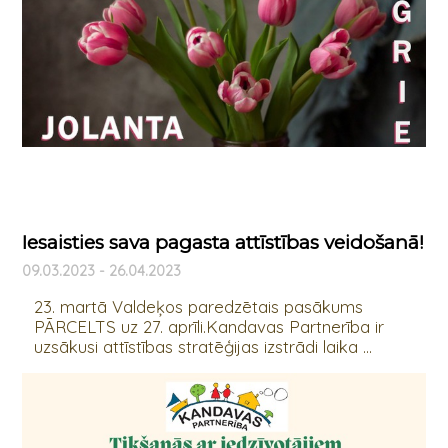
Iesaisties sava pagasta attīstības veidošanā!
09.03.2023 - 26.04.2023
23. martā Valdeķos paredzētais pasākums
PĀRCELTS uz 27. aprīli.Kandavas Partnerība ir
uzsākusi attīstības stratēģijas izstrādi laika ...