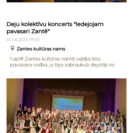
Deju kolektīvu koncerts "Iedejojam
pavasari Zantē"
01.04.2023 19:00
Zantes kultūras nams
1.aprīlī Zantes kultūras namā valdīja īsta
pavasara rosība, jo bija sabraukuši dejotāji no
...