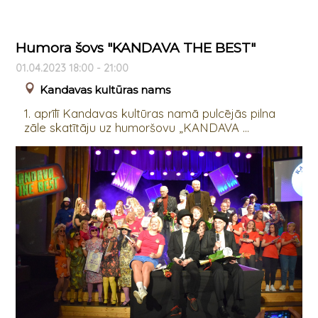
Humora šovs "KANDAVA THE BEST"
01.04.2023 18:00 - 21:00
Kandavas kultūras nams
1. aprīlī Kandavas kultūras namā pulcējās pilna
zāle skatītāju uz humoršovu „KANDAVA ...