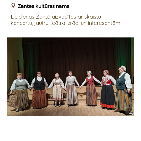
Zantes kultūras nams
Lieldienas Zantē aizvadītas ar skaistu
koncertu, jautru teātra izrādi un interesantām
...