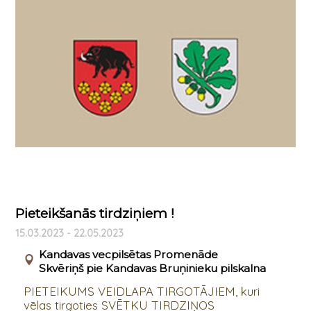
Pieteikšanās tirdziņiem !
15.03.2023 - 22.05.2023
Kandavas vecpilsētas Promenāde
Skvēriņš pie Kandavas Bruņinieku pilskalna
PIETEIKUMS VEIDLAPA TIRGOTĀJIEM, kuri
vēlas tirgoties SVĒTKU TIRDZIŅOS