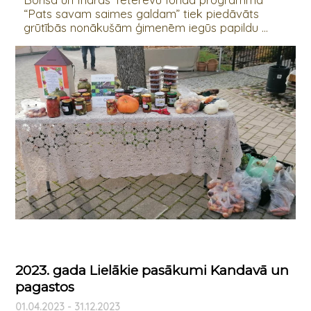
“Pats savam saimes galdam” tiek piedāvāts
grūtībās nonākušām ģimenēm iegūs papildu ...
2023. gada Lielākie pasākumi Kandavā un
pagastos
01.04.2023 - 31.12.2023