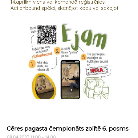
14.aprīlim viens vai komandā reģistrējies
Actionbound spēlei, skenējot kodu vai sekojot
...
Cēres pagasta čempionāts zolītē 6. posms
08.04.2023 11:00 - 14:00