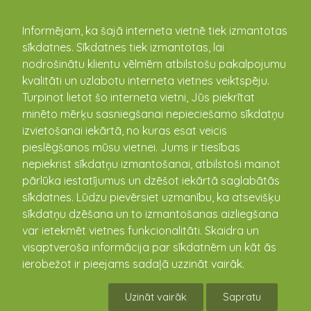
kandava.lv
Informējam, ka šajā interneta vietnē tiek izmantotas
sīkdatnes. Sīkdatnes tiek izmantotas, lai
nodrošinātu klientu vēlmēm atbilstošu pakalpojumu
PASĀKUMU
kvalitāti un uzlabotu interneta vietnes veiktspēju.
Turpinot lietot šo interneta vietni, Jūs piekrītat
KALENDĀRS
minēto mērķu sasniegšanai nepieciešamo sīkdatņu
izvietošanai iekārtā, no kuras esat veicis
pieslēgšanos mūsu vietnei. Jums ir tiesības
nepiekrist sīkdatņu izmantošanai, atbilstoši mainot
pārlūka iestatījumus un dzēšot iekārtā saglabātās
sīkdatnes. Lūdzu pievērsiet uzmanību, ka atsevišķu
sīkdatņu dzēšana un to izmantošanas aizliegšana
var ietekmēt vietnes funkcionalitāti. Skaidra un
visaptveroša informācija par sīkdatnēm un kāt ās
ierobežot ir pieejams sadaļā uzzināt vairāk.
Par satiksmes ierobežojumiem Lielā ielā
Kandavā 17. augustā
Uzināt vairāk
Sapratu