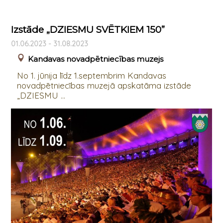
Izstāde „DZIESMU SVĒTKIEM 150”
01.06.2023 - 31.08.2023
Kandavas novadpētniecības muzejs
No 1. jūnija līdz 1.septembrim Kandavas
novadpētniecības muzejā apskatāma izstāde
„DZIESMU ...