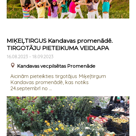
MIĶEĻTIRGUS Kandavas promenādē.
TIRGOTĀJU PIETEIKUMA VEIDLAPA
16.08.2023 - 18.09.2023
Kandavas vecpilsētas Promenāde
Aicinām pieteikties tirgotājus Miķeļtirgum
Kandavas promenādē, kas notiks
24.septembrī no ...