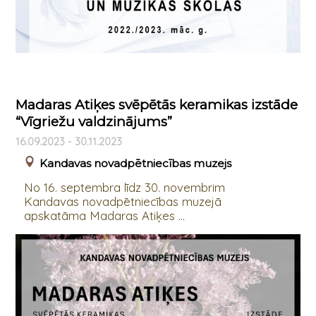
Madaras Atiķes svēpētās keramikas izstāde
“Vīgriežu valdzinājums”
16.09.2023 - 30.11.2023
Kandavas novadpētniecības muzejs
No 16. septembra līdz 30. novembrim
Kandavas novadpētniecības muzejā
apskatāma Madaras Atiķes ...