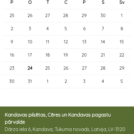
P
O
T
C
P
S
Sv
25
26
27
28
29
30
1
2
3
4
5
6
7
8
9
10
11
12
13
14
15
16
17
18
19
20
21
22
23
24
25
26
27
28
29
30
31
1
2
3
4
5
Kandavas pilsētas, Cēres un Kandavas pagastu
pārvalde
Dārza iela 6, Kandava, Tukuma novads, Latvija, LV-3120