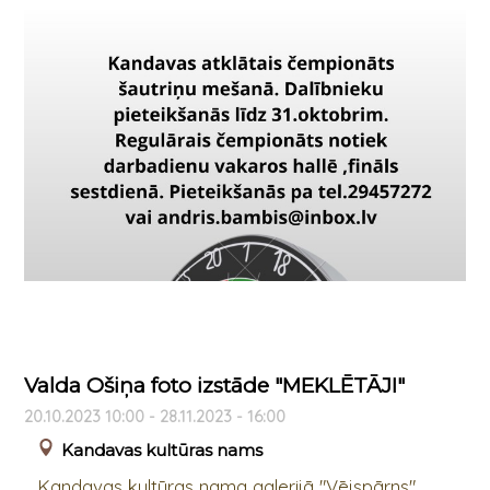
Valda Ošiņa foto izstāde "MEKLĒTĀJI"
20.10.2023 10:00 - 28.11.2023 - 16:00
Kandavas kultūras nams
Kandavas kultūras nama galerijā "Vējspārns"