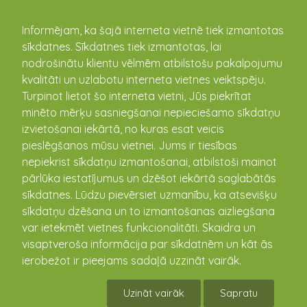
kandava.lv
Informējam, ka šajā interneta vietnē tiek izmantotas
sīkdatnes. Sīkdatnes tiek izmantotas, lai
nodrošinātu klientu vēlmēm atbilstošu pakalpojumu
PASĀKUMU
kvalitāti un uzlabotu interneta vietnes veiktspēju.
Turpinot lietot šo interneta vietni, Jūs piekrītat
KALENDĀRS
minēto mērķu sasniegšanai nepieciešamo sīkdatņu
izvietošanai iekārtā, no kuras esat veicis
pieslēgšanos mūsu vietnei. Jums ir tiesības
nepiekrist sīkdatņu izmantošanai, atbilstoši mainot
pārlūka iestatījumus un dzēšot iekārtā saglabātās
sīkdatnes. Lūdzu pievērsiet uzmanību, ka atsevišķu
sīkdatņu dzēšana un to izmantošanas aizliegšana
var ietekmēt vietnes funkcionalitāti. Skaidra un
visaptveroša informācija par sīkdatnēm un kāt ās
ierobežot ir pieejams sadaļā uzzināt vairāk.
Tematiskā ēdienu pēcpusdiena "Rudens
smeķis"
Uzināt vairāk
Sapratu