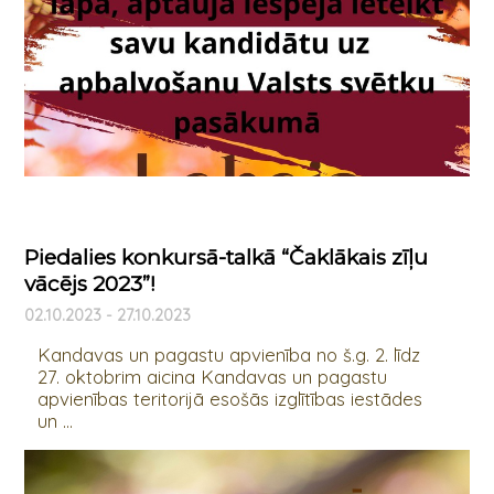
Piedalies konkursā-talkā “Čaklākais zīļu
vācējs 2023”!
02.10.2023 - 27.10.2023
Kandavas un pagastu apvienība no š.g. 2. līdz
27. oktobrim aicina Kandavas un pagastu
apvienības teritorijā esošās izglītības iestādes
un ...