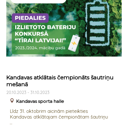
Kandavas atklātais čempionāts šautriņu
mešanā
20.10.2023 - 31.10.2023
Kandavas sporta halle
Līdz 31. oktobrim aicinām pieteikties
Kandavas atklātajam čempionātam šautriņu
...