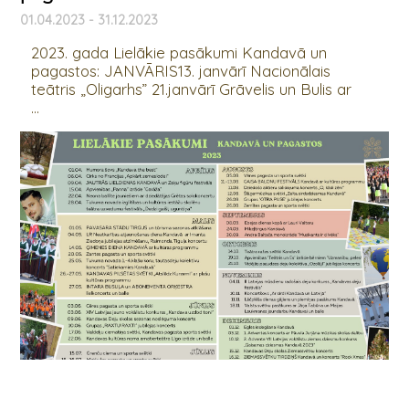
01.04.2023 - 31.12.2023
2023. gada Lielākie pasākumi Kandavā un
pagastos: JANVĀRIS13. janvārī Nacionālais
teātris „Oligarhs” 21.janvārī Grāvelis un Bulis ar
...