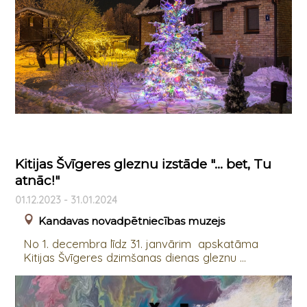
Kitijas Švīgeres gleznu izstāde "… bet, Tu
atnāc!"
01.12.2023 - 31.01.2024
Kandavas novadpētniecības muzejs
No 1. decembra līdz 31. janvārim apskatāma
Kitijas Švīgeres dzimšanas dienas gleznu ...