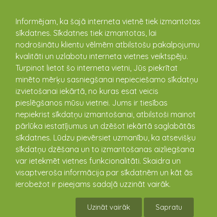
kandava.lv
Informējam, ka šajā interneta vietnē tiek izmantotas
sīkdatnes. Sīkdatnes tiek izmantotas, lai
nodrošinātu klientu vēlmēm atbilstošu pakalpojumu
PASĀKUMU
kvalitāti un uzlabotu interneta vietnes veiktspēju.
Turpinot lietot šo interneta vietni, Jūs piekrītat
KALENDĀRS
minēto mērķu sasniegšanai nepieciešamo sīkdatņu
izvietošanai iekārtā, no kuras esat veicis
pieslēgšanos mūsu vietnei. Jums ir tiesības
nepiekrist sīkdatņu izmantošanai, atbilstoši mainot
pārlūka iestatījumus un dzēšot iekārtā saglabātās
sīkdatnes. Lūdzu pievērsiet uzmanību, ka atsevišķu
sīkdatņu dzēšana un to izmantošanas aizliegšana
var ietekmēt vietnes funkcionalitāti. Skaidra un
visaptveroša informācija par sīkdatnēm un kāt ās
ierobežot ir pieejams sadaļā uzzināt vairāk.
VII Latvijas akadēmiskās un estrādes
vokālistu dziedāšanas konkurss „GAISMAS
Uzināt vairāk
Sapratu