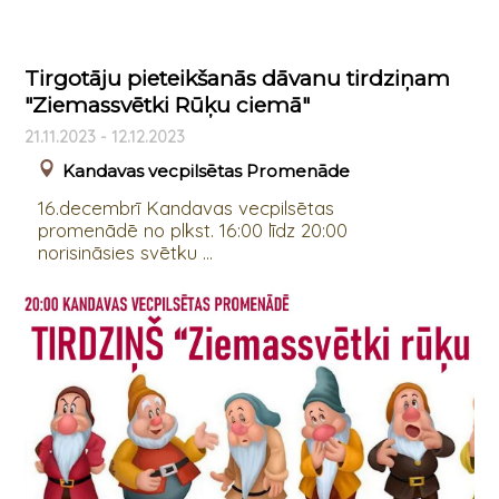
Tirgotāju pieteikšanās dāvanu tirdziņam
"Ziemassvētki Rūķu ciemā"
21.11.2023 - 12.12.2023
Kandavas vecpilsētas Promenāde
16.decembrī Kandavas vecpilsētas
promenādē no plkst. 16:00 līdz 20:00
norisināsies svētku ...