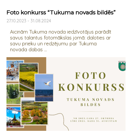
Foto konkurss “Tukuma novads bildēs”
27.10.2023 - 31.08.2024
Aicinām Tukuma novada iedzīvotājus parādīt
savus talantus fotomākslas jomā: daloties ar
savu prieku un redzējumu par Tukuma
novada dabas ...