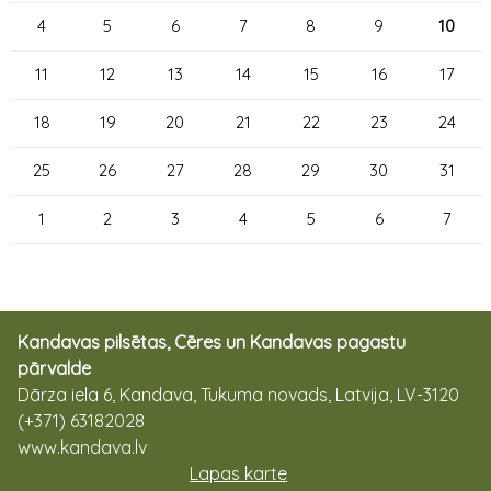
4
5
6
7
8
9
10
11
12
13
14
15
16
17
18
19
20
21
22
23
24
25
26
27
28
29
30
31
1
2
3
4
5
6
7
Kandavas pilsētas, Cēres un Kandavas pagastu
pārvalde
Dārza iela 6, Kandava, Tukuma novads, Latvija, LV-3120
(+371) 63182028
www.kandava.lv
Lapas karte