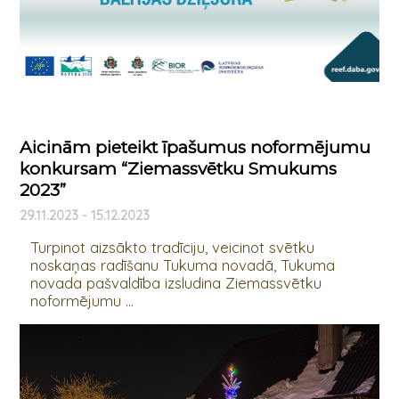
Aicinām pieteikt īpašumus noformējumu
konkursam “Ziemassvētku Smukums
2023”
29.11.2023 - 15.12.2023
Turpinot aizsākto tradīciju, veicinot svētku
noskaņas radīšanu Tukuma novadā, Tukuma
novada pašvaldība izsludina Ziemassvētku
noformējumu ...