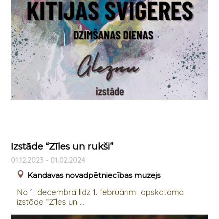
Izstāde “Zīles un rukši”
01.12.2023 - 01.02.2024
Kandavas novadpētniecības muzejs
No 1. decembra līdz 1. februārim apskatāma
izstāde “Zīles un ...