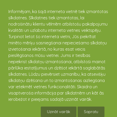
kandava.lv
Informējam, ka šajā interneta vietnē tiek izmantotas
sīkdatnes. Sīkdatnes tiek izmantotas, lai
nodrošinātu klientu vēlmēm atbilstošu pakalpojumu
PASĀKUMU
kvalitāti un uzlabotu interneta vietnes veiktspēju.
Turpinot lietot šo interneta vietni, Jūs piekrītat
KALENDĀRS
minēto mērķu sasniegšanai nepieciešamo sīkdatņu
izvietošanai iekārtā, no kuras esat veicis
pieslēgšanos mūsu vietnei. Jums ir tiesības
nepiekrist sīkdatņu izmantošanai, atbilstoši mainot
pārlūka iestatījumus un dzēšot iekārtā saglabātās
sīkdatnes. Lūdzu pievērsiet uzmanību, ka atsevišķu
sīkdatņu dzēšana un to izmantošanas aizliegšana
var ietekmēt vietnes funkcionalitāti. Skaidra un
visaptveroša informācija par sīkdatnēm un kāt ās
ierobežot ir pieejams sadaļā uzzināt vairāk.
Līgo vakars Zemītē
Uzināt vairāk
Sapratu