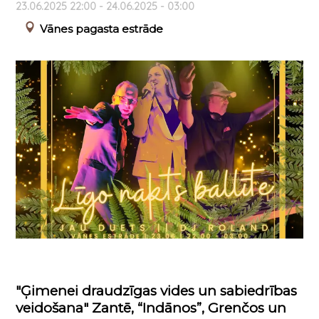
23.06.2025 22:00 - 24.06.2025 - 03:00
Vānes pagasta estrāde
"Ģimenei draudzīgas vides un sabiedrības
veidošana" Zantē, “Indānos”, Grenčos un