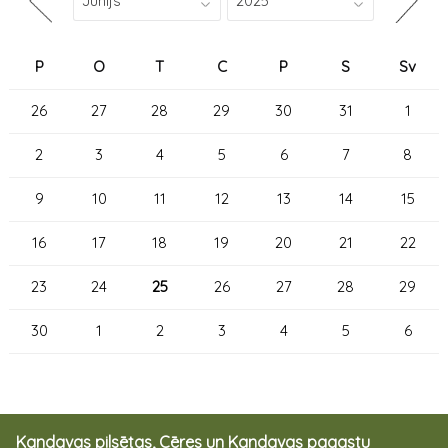
P
O
T
C
P
S
Sv
26
27
28
29
30
31
1
2
3
4
5
6
7
8
9
10
11
12
13
14
15
16
17
18
19
20
21
22
23
24
25
26
27
28
29
30
1
2
3
4
5
6
Kandavas pilsētas, Cēres un Kandavas pagastu