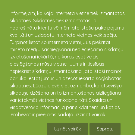
kandava.lv
Informējam, ka šajā interneta vietnē tiek izmantotas
sīkdatnes. Sīkdatnes tiek izmantotas, lai
nodrošinātu klientu vēlmēm atbilstošu pakalpojumu
PASĀKUMU
kvalitāti un uzlabotu interneta vietnes veiktspēju.
Turpinot lietot šo interneta vietni, Jūs piekrītat
KALENDĀRS
minēto mērķu sasniegšanai nepieciešamo sīkdatņu
izvietošanai iekārtā, no kuras esat veicis
pieslēgšanos mūsu vietnei. Jums ir tiesības
nepiekrist sīkdatņu izmantošanai, atbilstoši mainot
pārlūka iestatījumus un dzēšot iekārtā saglabātās
sīkdatnes. Lūdzu pievērsiet uzmanību, ka atsevišķu
sīkdatņu dzēšana un to izmantošanas aizliegšana
var ietekmēt vietnes funkcionalitāti. Skaidra un
visaptveroša informācija par sīkdatnēm un kāt ās
ierobežot ir pieejams sadaļā uzzināt vairāk.
"Ģimenei draudzīgas vides un sabiedrības
veidošana" Zantē, “Indānos”, Grenčos un
Uzināt vairāk
Sapratu