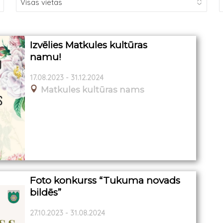
Izvēlies Matkules kultūras
namu!
17.08.2023 - 31.12.2024
Matkules kultūras nams
Foto konkurss “Tukuma novads
bildēs”
27.10.2023 - 31.08.2024