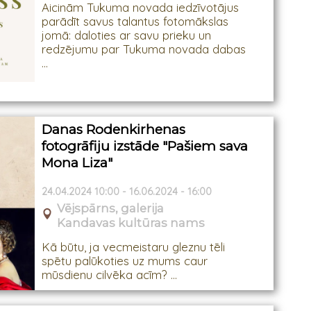
Aicinām Tukuma novada iedzīvotājus
parādīt savus talantus fotomākslas
jomā: daloties ar savu prieku un
redzējumu par Tukuma novada dabas
...
Danas Rodenkirhenas
fotogrāfiju izstāde "Pašiem sava
Mona Liza"
24.04.2024 10:00 - 16.06.2024 - 16:00
Vējspārns, galerija
Kandavas kultūras nams
Kā būtu, ja vecmeistaru gleznu tēli
spētu palūkoties uz mums caur
mūsdienu cilvēka acīm? ...