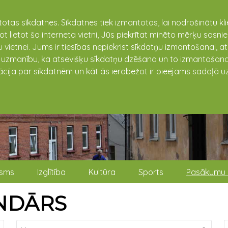
totas sīkdatnes. Sīkdatnes tiek izmantotas, lai nodrošinātu k
not lietot šo interneta vietni, Jūs piekrītat minēto mērķu sas
 vietnei. Jums ir tiesības nepiekrist sīkdatņu izmantošanai, a
t uzmanību, ka atsevišķu sīkdatņu dzēšana un to izmantošana
ācija par sīkdatnēm un kāt ās ierobežot ir pieejams sadaļā uz
isms
Izglītība
Kultūra
Sports
Pasākumu 
NDĀRS