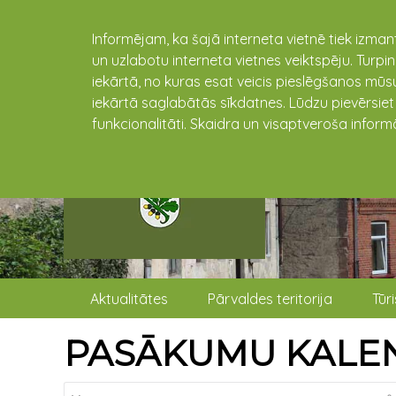
Informējam, ka šajā interneta vietnē tiek izman
un uzlabotu interneta vietnes veiktspēju. Turpi
iekārtā, no kuras esat veicis pieslēgšanos mūsu
iekārtā saglabātās sīkdatnes. Lūdzu pievērsie
funkcionalitāti. Skaidra un visaptveroša inform
Aktualitātes
Pārvaldes teritorija
Tūr
PASĀKUMU KALE