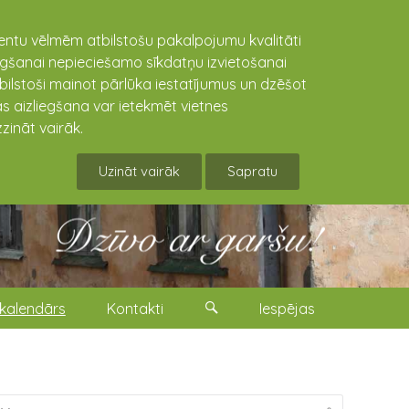
lientu vēlmēm atbilstošu pakalpojumu kvalitāti
niegšanai nepieciešamo sīkdatņu izvietošanai
tbilstoši mainot pārlūka iestatījumus un dzēšot
s aizliegšana var ietekmēt vietnes
zināt vairāk.
Uzināt vairāk
Sapratu
kalendārs
Kontakti
Iespējas