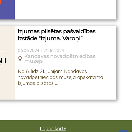
Izjumas pilsētas pašvaldības
izstāde “Izjuma. Varoņi”
06.06.2024 - 21.06.2024
Kandavas novadpētniecības
muzejs
No 6. līdz 21. jūnijam Kandavas
novadpētniecības muzejā apskatāma
Izjumas pilsētas ...
Lapas karte