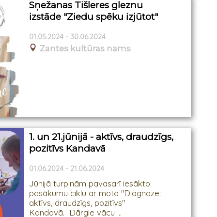
Sņežanas Tišleres gleznu
izstāde "Ziedu spēku izjūtot"
01.05.2024 - 30.06.2024
Zantes kultūras nams
1. un 21.jūnijā - aktīvs, draudzīgs,
pozitīvs Kandavā
01.06.2024 - 21.06.2024
Jūnijā turpinām pavasarī iesākto
pasākumu ciklu ar moto "Diagnoze:
aktīvs, draudzīgs, pozitīvs"
Kandavā. Dārgie vācu ...