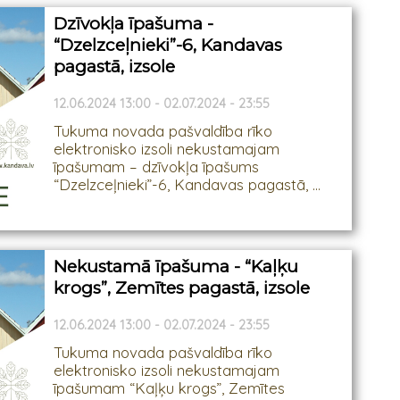
Dzīvokļa īpašuma -
“Dzelzceļnieki”-6, Kandavas
pagastā, izsole
12.06.2024 13:00 - 02.07.2024 - 23:55
Tukuma novada pašvaldība rīko
elektronisko izsoli nekustamajam
īpašumam – dzīvokļa īpašums
“Dzelzceļnieki”-6, Kandavas pagastā, ...
Nekustamā īpašuma - “Kaļķu
krogs”, Zemītes pagastā, izsole
12.06.2024 13:00 - 02.07.2024 - 23:55
Tukuma novada pašvaldība rīko
elektronisko izsoli nekustamajam
īpašumam “Kaļķu krogs”, Zemītes