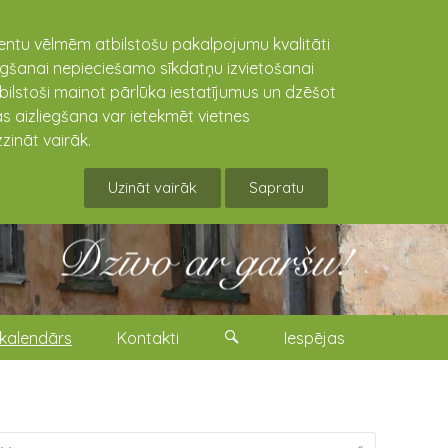
lientu vēlmēm atbilstošu pakalpojumu kvalitāti
niegšanai nepieciešamo sīkdatņu izvietošanai
tbilstoši mainot pārlūka iestatījumus un dzēšot
s aizliegšana var ietekmēt vietnes
zināt vairāk.
Uzināt vairāk
Sapratu
kalendārs
Kontakti
Iespējas