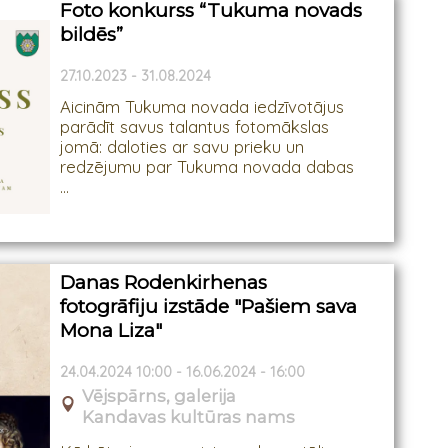
Foto konkurss “Tukuma novads
bildēs”
27.10.2023 - 31.08.2024
Aicinām Tukuma novada iedzīvotājus
parādīt savus talantus fotomākslas
jomā: daloties ar savu prieku un
redzējumu par Tukuma novada dabas
...
Danas Rodenkirhenas
fotogrāfiju izstāde "Pašiem sava
Mona Liza"
24.04.2024 10:00 - 16.06.2024 - 16:00
Vējspārns, galerija
Kandavas kultūras nams