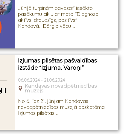
Jūnijā turpinām pavasarī iesākto
pasākumu ciklu ar moto "Diagnoze:
aktīvs, draudzīgs, pozitīvs"
Kandavā. Dārgie vācu ...
Izjumas pilsētas pašvaldības
izstāde “Izjuma. Varoņi”
06.06.2024 - 21.06.2024
Kandavas novadpētniecības
muzejs
No 6. līdz 21. jūnijam Kandavas
novadpētniecības muzejā apskatāma
Izjumas pilsētas ...