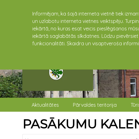
Informējam, ka šajā interneta vietnē tiek izman
un uzlabotu interneta vietnes veiktspēju. Turpi
iekārtā, no kuras esat veicis pieslēgšanos mūsu
iekārtā saglabātās sīkdatnes. Lūdzu pievērsie
funkcionalitāti. Skaidra un visaptveroša inform
Aktualitātes
Pārvaldes teritorija
Tūr
PASĀKUMU KALE