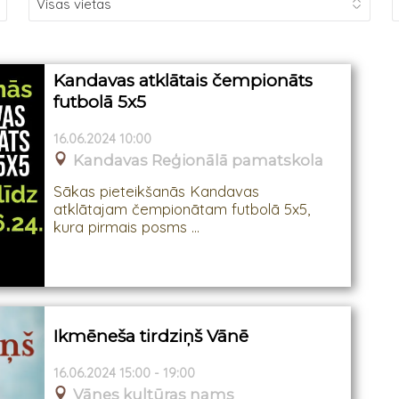
Kandavas atklātais čempionāts
futbolā 5x5
16.06.2024 10:00
Kandavas Reģionālā pamatskola
Sākas pieteikšanās Kandavas
atklātajam čempionātam futbolā 5x5,
kura pirmais posms ...
Ikmēneša tirdziņš Vānē
16.06.2024 15:00 - 19:00
Vānes kultūras nams