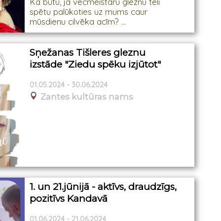
Kā būtu, ja vecmeistaru gleznu tēli
spētu palūkoties uz mums caur
mūsdienu cilvēka acīm? ...
Sņežanas Tišleres gleznu
izstāde "Ziedu spēku izjūtot"
01.05.2024 - 30.06.2024
Zantes kultūras nams
1. un 21.jūnijā - aktīvs, draudzīgs,
pozitīvs Kandavā
01.06.2024 - 21.06.2024