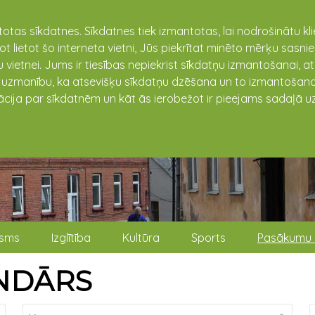
totas sīkdatnes. Sīkdatnes tiek izmantotas, lai nodrošinātu k
not lietot šo interneta vietni, Jūs piekrītat minēto mērķu sas
 vietnei. Jums ir tiesības nepiekrist sīkdatņu izmantošanai, a
t uzmanību, ka atsevišķu sīkdatņu dzēšana un to izmantošana
ācija par sīkdatnēm un kāt ās ierobežot ir pieejams sadaļā uz
isms
Izglītība
Kultūra
Sports
Pasākumu 
NDĀRS