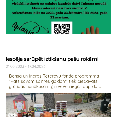
Iespēja sarūpēt iztikšanu pašu rokām!
21.03.2023 - 17.04.2023
Borisa un Ināras Teterevu fonda programmā
“Pats savam saimes galdam” tiek piedāvāts
grūtībās nonākušām ģimenēm iegūs papildu ...