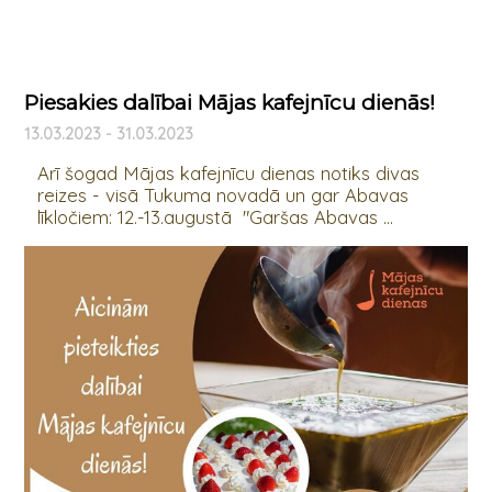
Piesakies dalībai Mājas kafejnīcu dienās!
13.03.2023 - 31.03.2023
Arī šogad Mājas kafejnīcu dienas notiks divas
reizes - visā Tukuma novadā un gar Abavas
līkločiem: 12.-13.augustā "Garšas Abavas ...