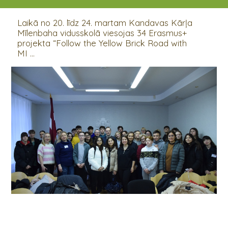
23.03.2023
Laikā no 20. līdz 24. martam Kandavas Kārļa
Mīlenbaha vidusskolā viesojas 34 Erasmus+
projekta “Follow the Yellow Brick Road with
MI ...