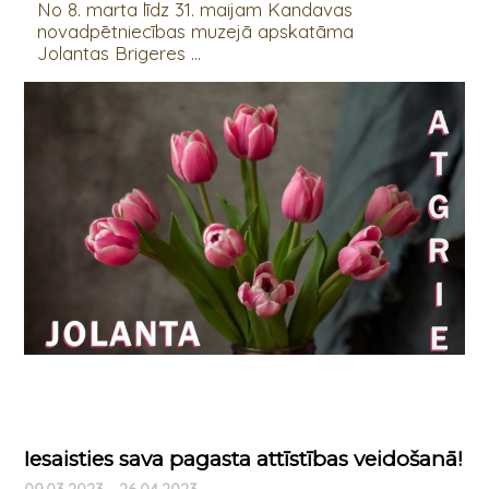
No 8. marta līdz 31. maijam Kandavas
novadpētniecības muzejā apskatāma
Jolantas Brigeres ...
Iesaisties sava pagasta attīstības veidošanā!