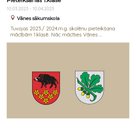
Pieteikšanās 1.klasē
10.03.2023 - 10.04.2023
Vānes sākumskola
Tuvojas 2023./ 2024.m.g. skolēnu pieteikšana
mācībām 1.klasē. Nāc mācīties Vānes ...