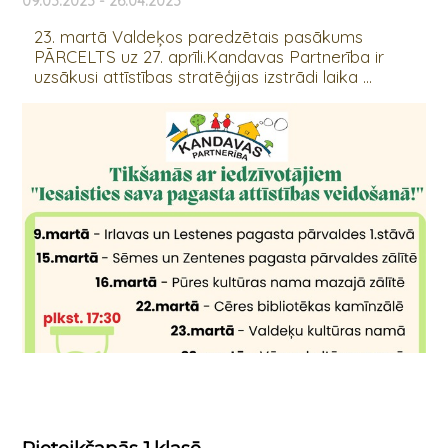
09.03.2023 - 26.04.2023
23. martā Valdeķos paredzētais pasākums
PĀRCELTS uz 27. aprīli.Kandavas Partnerība ir
uzsākusi attīstības stratēģijas izstrādi laika ...