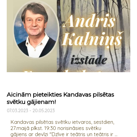
Aicinām pieteikties Kandavas pilsētas
svētku gājienam!
07.03.2023 - 20.05.2023
Kandavas pilsētas svētku ietvaros, sestdien,
27.maijā plkst. 19:30 norisināsies svētku
gājiens ar devīzi "Dzīve ir teātris un teātris ir ...