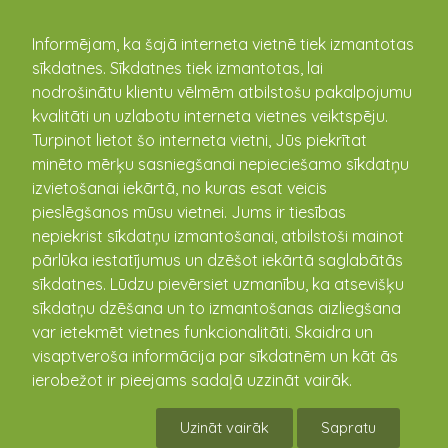
kandava.lv
Informējam, ka šajā interneta vietnē tiek izmantotas
sīkdatnes. Sīkdatnes tiek izmantotas, lai
nodrošinātu klientu vēlmēm atbilstošu pakalpojumu
PASĀKUMU
kvalitāti un uzlabotu interneta vietnes veiktspēju.
Turpinot lietot šo interneta vietni, Jūs piekrītat
KALENDĀRS
minēto mērķu sasniegšanai nepieciešamo sīkdatņu
izvietošanai iekārtā, no kuras esat veicis
pieslēgšanos mūsu vietnei. Jums ir tiesības
nepiekrist sīkdatņu izmantošanai, atbilstoši mainot
pārlūka iestatījumus un dzēšot iekārtā saglabātās
sīkdatnes. Lūdzu pievērsiet uzmanību, ka atsevišķu
sīkdatņu dzēšana un to izmantošanas aizliegšana
var ietekmēt vietnes funkcionalitāti. Skaidra un
visaptveroša informācija par sīkdatnēm un kāt ās
ierobežot ir pieejams sadaļā uzzināt vairāk.
Kandavas Kārļa Mīlenbaha vidusskolā
viesojas Erasmus projekta dalībnieki
Uzināt vairāk
Sapratu