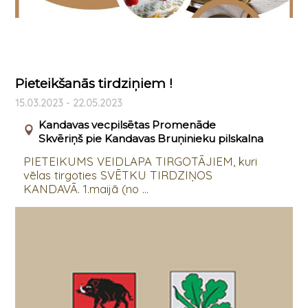
Pieteikšanās tirdziņiem !
15.03.2023 - 22.05.2023
Kandavas vecpilsētas Promenāde
Skvēriņš pie Kandavas Bruņinieku pilskalna
PIETEIKUMS VEIDLAPA TIRGOTĀJIEM, kuri
vēlas tirgoties SVĒTKU TIRDZIŅOS
KANDAVĀ. 1.maijā (no ...