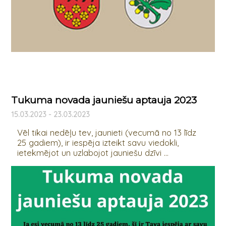
Tukuma novada jauniešu aptauja 2023
15.03.2023 - 23.03.2023
Vēl tikai nedēļu tev, jaunieti (vecumā no 13 līdz
25 gadiem), ir iespēja izteikt savu viedokli,
ietekmējot un uzlabojot jauniešu dzīvi ...