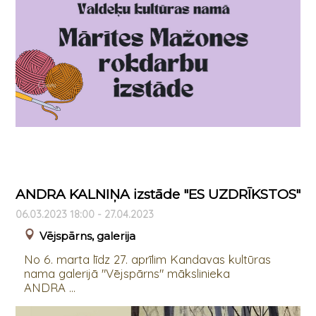
ANDRA KALNIŅA izstāde "ES UZDRĪKSTOS"
06.03.2023 18:00 - 27.04.2023
Vējspārns, galerija
No 6. marta līdz 27. aprīlim Kandavas kultūras
nama galerijā "Vējspārns" mākslinieka
ANDRA ...