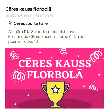
Cēres kauss florbolā
10.03.2023 19:00 - 31.03.2023
Cēres sporta halle
Aicinām līdz 8. martam pieteikt savas
komandas Cēres kausam florbolā! Otrais
posms notiks 10. ...