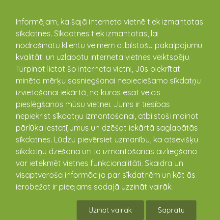
kandava.lv
Informējam, ka šajā interneta vietnē tiek izmantotas
sīkdatnes. Sīkdatnes tiek izmantotas, lai
nodrošinātu klientu vēlmēm atbilstošu pakalpojumu
PASĀKUMU
kvalitāti un uzlabotu interneta vietnes veiktspēju.
Turpinot lietot šo interneta vietni, Jūs piekrītat
KALENDĀRS
minēto mērķu sasniegšanai nepieciešamo sīkdatņu
izvietošanai iekārtā, no kuras esat veicis
pieslēgšanos mūsu vietnei. Jums ir tiesības
nepiekrist sīkdatņu izmantošanai, atbilstoši mainot
pārlūka iestatījumus un dzēšot iekārtā saglabātās
sīkdatnes. Lūdzu pievērsiet uzmanību, ka atsevišķu
sīkdatņu dzēšana un to izmantošanas aizliegšana
var ietekmēt vietnes funkcionalitāti. Skaidra un
visaptveroša informācija par sīkdatnēm un kāt ās
ierobežot ir pieejams sadaļā uzzināt vairāk.
Ādas auskaru MEISTARKLASE
Uzināt vairāk
Sapratu