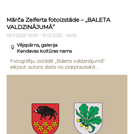
Mārča Zeiferta fotoizstāde – „BALETA
VALDZINĀJUMĀ”
10.11.2025 10:00 - 31.12.2025 - 16:00
Vējspārns, galerija
Kandavas kultūras nams
Fotogrāfiju izstādē „Baleta valdzinājumā”
iekļauti autora darbi no starptautiskā ...