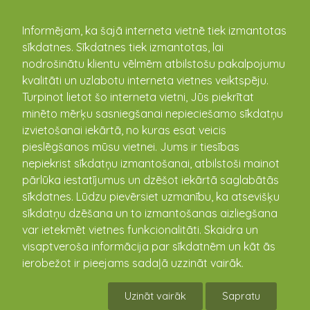
kandava.lv
Informējam, ka šajā interneta vietnē tiek izmantotas
sīkdatnes. Sīkdatnes tiek izmantotas, lai
nodrošinātu klientu vēlmēm atbilstošu pakalpojumu
PASĀKUMU
kvalitāti un uzlabotu interneta vietnes veiktspēju.
Turpinot lietot šo interneta vietni, Jūs piekrītat
KALENDĀRS
minēto mērķu sasniegšanai nepieciešamo sīkdatņu
izvietošanai iekārtā, no kuras esat veicis
pieslēgšanos mūsu vietnei. Jums ir tiesības
nepiekrist sīkdatņu izmantošanai, atbilstoši mainot
pārlūka iestatījumus un dzēšot iekārtā saglabātās
sīkdatnes. Lūdzu pievērsiet uzmanību, ka atsevišķu
sīkdatņu dzēšana un to izmantošanas aizliegšana
var ietekmēt vietnes funkcionalitāti. Skaidra un
visaptveroša informācija par sīkdatnēm un kāt ās
ierobežot ir pieejams sadaļā uzzināt vairāk.
1.-3.klases ekskursija uz Ķemeru Nacionālo
parku un Jaunmoku pili
Uzināt vairāk
Sapratu