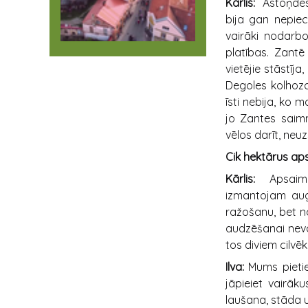
Kārlis:
Astoņdesm
bija gan nepiec
vairāki nodarb
platības. Zant
vietējie stāstīj
Degoles kolhoza
īsti nebija, ko 
jo Zantes saimn
vēlos darīt, neu
Cik hektārus aps
Kārlis:
Apsaimnie
izmantojam aug
ražošanu, bet n
audzēšanai neva
tos diviem cilvē
Ilva:
Mums pietie
jāpieiet vairāk
laušana, stāda 