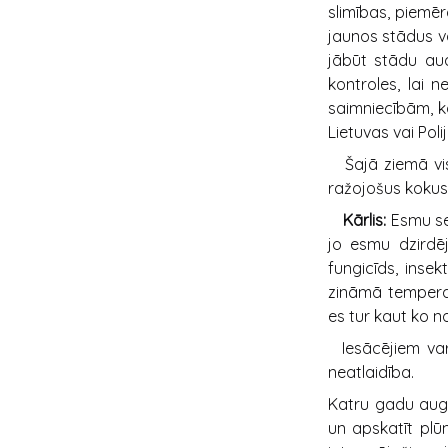
slimības, piemēr
jaunos stādus va
jābūt stādu aud
kontroles, lai n
saimniecībām, ka
Lietuvas vai Poli
Šajā ziemā visl
ražojošus kokus
Kārlis:
Esmu sec
jo esmu dzirdēj
fungicīds, insek
zināmā temperat
es tur kaut ko n
Iesācējiem var
neatlaidība.
Katru gadu augu
un apskatīt plū