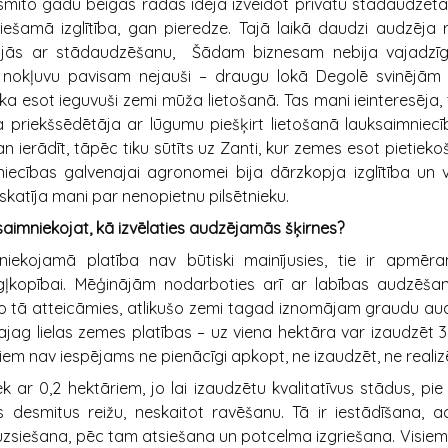
ito gadu beigās radās ideja izveidot privātu stādaudzēta
iešamā izglītība, gan pieredze. Tajā laikā daudzi audzēja r
ojās ar stādaudzēšanu, Šādam biznesam nebija vajadzīg
ē nokļuvu pavisam nejauši – draugu lokā Degolē svinējā
a, ka esot ieguvuši zemi mūža lietošanā. Tas mani ieinteresēja
 priekšsēdētāja ar lūgumu piešķirt lietošanā lauksaimniec
man ierādīt, tāpēc tiku sūtīts uz Zanti, kur zemes esot pietieko
iecības galvenajai agronomei bija dārzkopja izglītība un 
zskatīja mani par nenopietnu pilsētnieku.
aimniekojat, kā izvēlaties audzējamās šķirnes?
kojamā platība nav būtiski mainījusies, tie ir apmēr
ļkopībai. Mēģinājām nodarboties arī ar labības audzēšan
o tā atteicāmies, atlikušo zemi tagad iznomājam graudu au
jag lielas zemes platības – uz viena hektāra var izaudzēt 
kiem nav iespējams ne pienācīgi apkopt, ne izaudzēt, ne realiz
k ar 0,2 hektāriem, jo lai izaudzētu kvalitatīvus stādus, pie
us desmitus reižu, neskaitot ravēšanu. Tā ir iestādīšana,
uzsiešana, pēc tam atsiešana un potcelma izgriešana. Visie