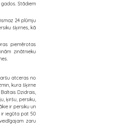
-2 gados. Stādiem
 vismaz 24 plūmju
rsiku šķirnes, kā
ras piemērotas
ģinām zinātnieku
nes.
garšu atceras no
zmin, kura šķirne
Baltais Dzidrais,
, ķiršu, persiku,
kie ir persiku un
 ir iegūta pat 50
nveidīgajam zaru