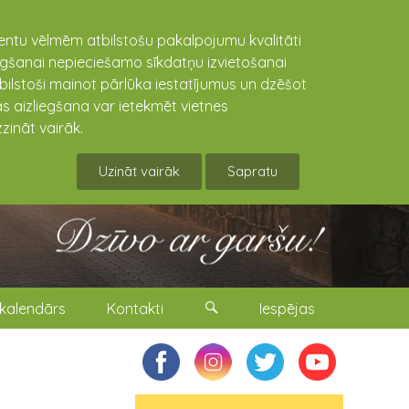
lientu vēlmēm atbilstošu pakalpojumu kvalitāti
niegšanai nepieciešamo sīkdatņu izvietošanai
tbilstoši mainot pārlūka iestatījumus un dzēšot
s aizliegšana var ietekmēt vietnes
zināt vairāk.
Uzināt vairāk
Sapratu
kalendārs
Kontakti
Iespējas