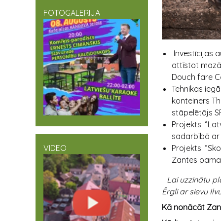
FOTOGALERIJA
Investīcijas 
attīstot mazā
Douch fare 
Tehnikas iegā
konteiners T
stāpelētājs S
Projekts: ‘’La
sadarbībā ar 
VIDEO
Projekts: ‘’Sk
Zantes pamat
Lai uzzinātu pl
Ērgli ar sievu Ilvu
Kā nonācāt Zan