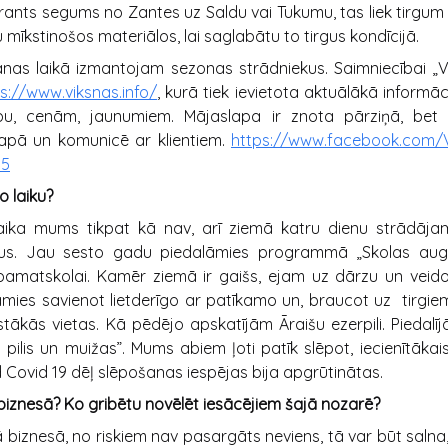
grants segums no Zantes uz Saldu vai Tukumu, tas liek tirgu
u mīkstinošos materiālos, lai saglabātu to tirgus kondīcijā.
s laikā izmantojam sezonas strādniekus. Saimniecībai „Vī
s://www.viksnas.info/
, kurā tiek ievietota aktuālākā informā
bu, cenām, jaunumiem. Mājaslapa ir znota pārziņā, bet
pā un komunicē ar klientiem.
https://www.facebook.com
35
o laiku?
aika mums tikpat kā nav, arī ziemā katru dienu strādāja
lus. Jau sesto gadu piedalāmies programmā „Skolas augl
pamatskolai. Kamēr ziemā ir gaišs, ejam uz dārzu un veid
mies savienot lietderīgo ar patīkamo un, braucot uz tirgiem 
tākās vietas. Kā pēdējo apskatījām Āraišu ezerpili. Piedalī
 pilis un muižas”. Mums abiem ļoti patīk slēpot, iecienītākais
 Covid 19 dēļ slēpošanas iespējas bija apgrūtinātas.
su biznesā? Ko gribētu novēlēt iesācējiem šajā nozarē?
ā biznesā, no riskiem nav pasargāts neviens, tā var būt saln