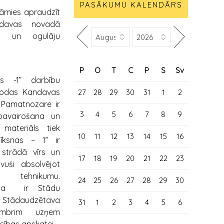
PASĀKUMU KALENDĀRS
āmies apraudzīt
ndavas novadā
u un ogulāju
P
O
T
C
P
S
Sv
s -1” darbību
rodas Kandavas
27
28
29
30
31
1
2
Pamatnozare ir
3
4
5
6
7
8
9
pavairošana un
 materiāls tiek
10
11
12
13
14
15
16
Vīksnas – 1” ir
strādā vīrs un
17
18
19
20
21
22
23
vuši absolvējot
 tehnikumu.
24
25
26
27
28
29
30
gada ir Stādu
. Stādaudzētava
31
1
2
3
4
5
6
mbrim uzņem