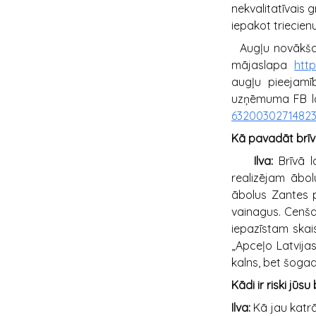
nekvalitatīvais 
iepakot triecien
Augļu novākšana
mājaslapa
http
augļu pieejamī
uzņēmuma FB la
6320030271482
Kā pavadāt brīv
Ilva:
Brīvā l
realizējam ābo
ābolus Zantes 
vainagus. Cenša
iepazīstam skais
„Apceļo Latvijas
kalns, bet šogad
Kādi ir riski jū
Ilva:
Kā jau katr