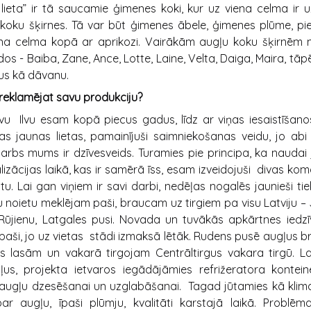
ieta” ir tā saucamie ģimenes koki, kur uz viena celma ir 
oku šķirnes. Tā var būt ģimenes ābele, ģimenes plūme, pi
iena celma kopā ar aprikozi. Vairākām augļu koku šķirnēm
dos - Baiba, Zane, Ance, Lotte, Laine, Velta, Daiga, Maira, tāpē
dus kā dāvanu.
 reklamējat savu produkciju?
evu Ilvu esam kopā piecus gadus, līdz ar viņas iesaistīšan
s jaunas lietas, pamainījuši saimniekošanas veidu, jo ab
darbs mums ir dzīvesveids. Turamies pie principa, ka naudai
izācijas laikā, kas ir samērā īss, esam izveidojuši divas k
u. Lai gan viņiem ir savi darbi, nedēļas nogalēs jaunieši tiek
 noietu meklējam paši, braucam uz tirgiem pa visu Latviju – 
, Rūjienu, Latgales pusi. Novada un tuvākās apkārtnes iedz
 paši, jo uz vietas stādi izmaksā lētāk. Rudens pusē augļus 
os lasām un vakarā tirgojam Centrāltirgus vakara tirgū. L
gļus, projekta ietvaros iegādājāmies refrižeratora konte
gļu dzesēšanai un uzglabāšanai. Tagad jūtamies kā klimat
ar augļu, īpaši plūmju, kvalitāti karstajā laikā. Problē