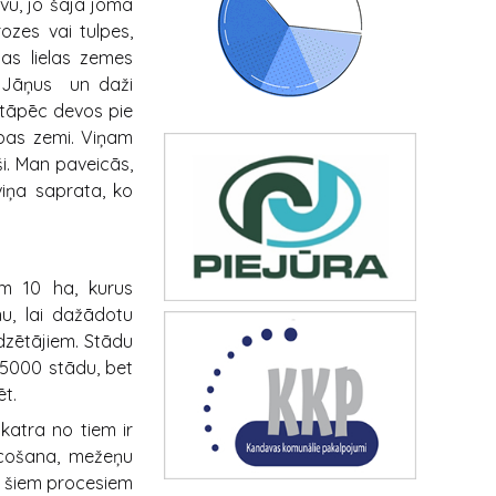
vu, jo šajā jomā
ozes vai tulpes,
as lielas zemes
m Jāņus un daži
, tāpēc devos pie
ības zemi. Viņam
ši. Man paveicās,
viņa saprata, ko
am 10 ha, kurus
u, lai dažādotu
dzētājiem. Stādu
35000 stādu, bet
ēt.
 katra no tiem ir
 acošana, mežeņu
m šiem procesiem