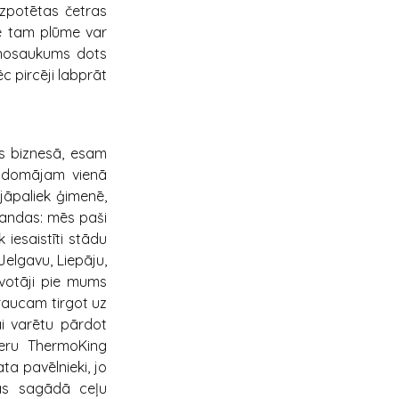
uzpotētas četras
e tam plūme var
 nosaukums dots
c pircēji labprāt
os biznesā, esam
i domājam vienā
 jāpaliek ģimenē,
omandas: mēs paši
 iesaistīti stādu
Jelgavu, Liepāju,
īvotāji pie mums
braucam tirgot uz
ai varētu pārdot
ineru ThermoKing
a pavēlnieki, jo
mas sagādā ceļu