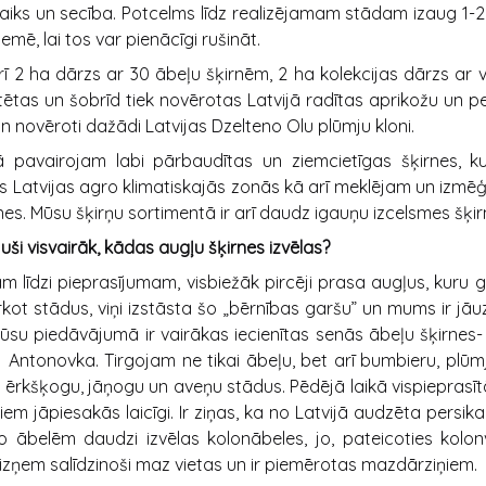
 laiks un secība. Potcelms līdz realizējamam stādam izaug 1
emē, lai tos var pienācīgi rušināt.
rī 2 ha dārzs ar 30 ābeļu šķirnēm, 2 ha kolekcijas dārzs ar
tētas un šobrīd tiek novērotas Latvijā radītas aprikožu un pe
 un novēroti dažādi Latvijas Dzelteno Olu plūmju kloni.
vairojam labi pārbaudītas un ziemcietīgas šķirnes, ku
s Latvijas agro klimatiskajās zonās kā arī meklējam un izmē
nes. Mūsu šķirņu sortimentā ir arī daudz igauņu izcelsmes šķir
ījuši visvairāk, kādas augļu šķirnes izvēlas?
m līdzi pieprasījumam, visbiežāk pircēji prasa augļus, kuru 
rkot stādus, viņi izstāsta šo „bērnības garšu” un mums ir jāu
ūsu piedāvājumā ir vairākas iecienītas senās ābeļu šķirnes- 
 Antonovka. Tirgojam ne tikai ābeļu, bet arī bumbieru, plūmju
 ērkšķogu, jāņogu un aveņu stādus. Pēdējā laikā vispieprasītā
tiem jāpiesakās laicīgi. Ir ziņas, ka no Latvijā audzēta persika
No ābelēm daudzi izvēlas kolonābeles, jo, pateicoties kolo
izņem salīdzinoši maz vietas un ir piemērotas mazdārziņiem.