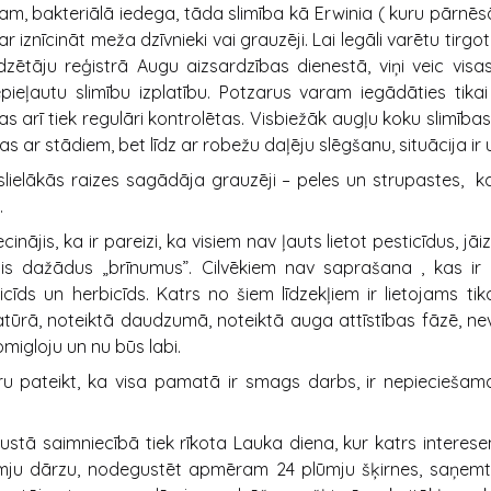
am, bakteriālā iedega, tāda slimība kā Erwinia ( kuru pārnēsā
r iznīcināt meža dzīvnieki vai grauzēji. Lai legāli varētu tirgo
zētāju reģistrā Augu aizsardzības dienestā, viņi veic vis
epieļautu slimību izplatību. Potzarus varam iegādāties tika
s arī tiek regulāri kontrolētas. Visbiežāk augļu koku slimības
jas ar stādiem, bet līdz ar robežu daļēju slēgšanu, situācija ir 
ielākās raizes sagādāja grauzēji – peles un strupastes, 
.
inājis, ka ir pareizi, ka visiem nav ļauts lietot pesticīdus, jāizi
is dažādus „brīnumus”. Cilvēkiem nav saprašana , kas ir p
ticīds un herbicīds. Katrs no šiem līdzekļiem ir lietojams tika
ūrā, noteiktā daudzumā, noteiktā auga attīstības fāzē, nev
omigloju un nu būs labi.
u pateikt, ka visa pamatā ir smags darbs, ir nepieciešam
stā saimniecībā tiek rīkota Lauka diena, kur katrs interese
mju dārzu, nodegustēt apmēram 24 plūmju šķirnes, saņemt 