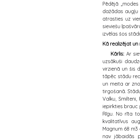
Pēdējā „modes l
dažādas augļu k
atrasties uz v
sieviešu īpašvār
izvēlas šos stā
Kā realizējat un
Kārlis:
Ar si
uzsākuši daudza
virzienā un šis 
tāpēc stādu real
un meita ar znot
tirgošanā. Stādu
Valku, Smilteni
iepirkties brauc
Rīgu. No rīta t
kvalitatīvus au
Magnum 68 m3 au
nav jābaidās p