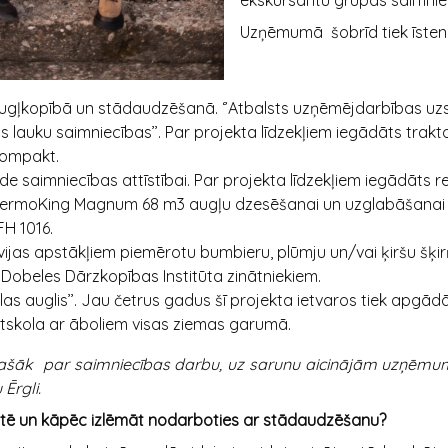
ekskursantu grupas saimnie
Uzņēmumā šobrīd tiek īstenot
augļkopībā un stādaudzēšanā. ‘’Atbalsts uzņēmējdarbības uz
s lauku saimniecības’’. Par projekta līdzekļiem iegādāts trakt
Compakt.
de saimniecības attīstībai. Par projekta līdzekļiem iegādāts r
hermoKing Magnum 68 m3 augļu dzesēšanai un uzglabāšanai u
FH 1016.
tvijas apstākļiem piemērotu bumbieru, plūmju un/vai ķiršu šķirņ
Dobeles Dārzkopības Institūta zinātniekiem.
olas auglis’’. Jau četrus gadus šī projekta ietvaros tiek apgād
skola ar āboliem visas ziemas garumā.
ašāk par saimniecības darbu, uz sarunu aicinājām uzņēmum
 Ērgli.
tē un kāpēc izlēmāt nodarboties ar stādaudzēšanu?