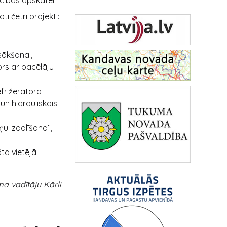
cības apskatei.
i četri projekti:
sākšanai,
ors ar pacēlāju
efrižeratora
n hidrauliskais
u izdalīšana’’,
āta vietējā
a vadītāju Kārli