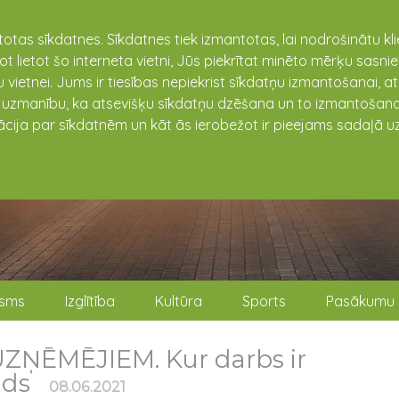
totas sīkdatnes. Sīkdatnes tiek izmantotas, lai nodrošinātu k
not lietot šo interneta vietni, Jūs piekrītat minēto mērķu sas
 vietnei. Jums ir tiesības nepiekrist sīkdatņu izmantošanai, a
t uzmanību, ka atsevišķu sīkdatņu dzēšana un to izmantošana
ācija par sīkdatnēm un kāt ās ierobežot ir pieejams sadaļā uz
isms
Izglītība
Kultūra
Sports
Pasākumu 
ZŅĒMĒJIEM. Kur darbs ir
ids
08.06.2021