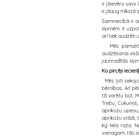
ir jāievēro savs
ir jāaug mīkstā z
Saimniecībā ir a
šķirnēm. Ir uzpo
arī tiek audzēti
Mēs pamatā pa
audzēšanai visā
jaunradītās šķir
Ko pircēji iecien
Mēs ļoti sekoja
bērnības. Arī pē
tā varētu būt. M
Trebu, Cukuriņš,
aprikožu, upeņu,
aprikožu stādi, 
kg liela raža. 
vainagam, tās a