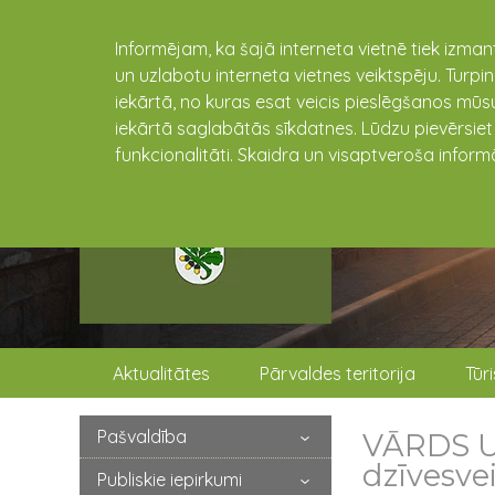
Informējam, ka šajā interneta vietnē tiek izman
un uzlabotu interneta vietnes veiktspēju. Turpi
iekārtā, no kuras esat veicis pieslēgšanos mūsu
iekārtā saglabātās sīkdatnes. Lūdzu pievērsie
funkcionalitāti. Skaidra un visaptveroša inform
Aktualitātes
Pārvaldes teritorija
Tūr
Pašvaldība
VĀRDS U
dzīvesve
Publiskie iepirkumi