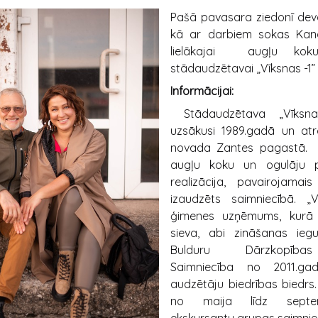
Pašā pavasara ziedonī dev
kā ar darbiem sokas Ka
lielākajai augļu kok
stādaudzētavai „Vīksnas -1”
Informācijai:
Stādaudzētava „Vīksna
uzsākusi 1989.gadā un at
novada Zantes pagastā. 
augļu koku un ogulāju 
realizācija, pavairojamais
izaudzēts saimniecībā. „
ģimenes uzņēmums, kurā 
sieva, abi zināšanas iegu
Bulduru Dārzkopības
Saimniecība no 2011.
audzētāju biedrības biedrs
no maija līdz septe