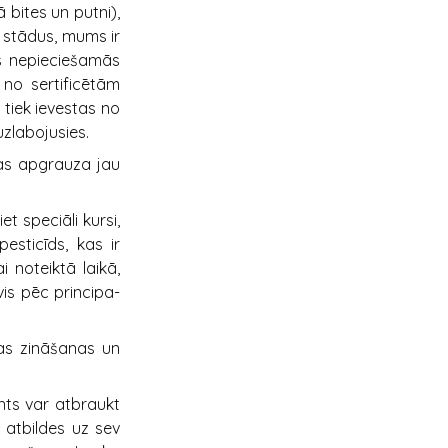
 bites un putni),
t stādus, mums ir
as nepieciešamās
i no sertificētām
 tiek ievestas no
uzlabojusies.
kas apgrauza jau
et speciāli kursi,
esticīds, kas ir
i noteiktā laikā,
is pēc principa-
as zināšanas un
nts var atbraukt
atbildes uz sev