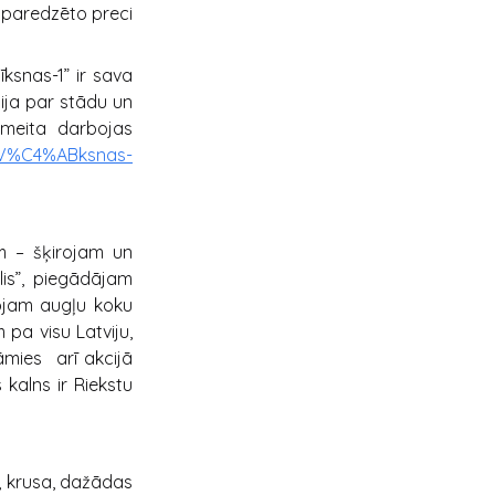
m paredzēto preci
ksnas-1” ir sava
cija par stādu un
 meita darbojas
/V%C4%ABksnas-
m – šķirojam un
is”, piegādājam
ojam augļu koku
pa visu Latviju,
jāmies arī akcijā
 kalns ir Riekstu
a, krusa, dažādas