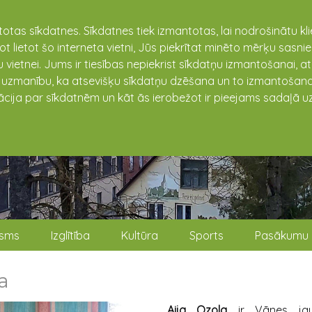
totas sīkdatnes. Sīkdatnes tiek izmantotas, lai nodrošinātu k
not lietot šo interneta vietni, Jūs piekrītat minēto mērķu sas
 vietnei. Jums ir tiesības nepiekrist sīkdatņu izmantošanai, a
t uzmanību, ka atsevišķu sīkdatņu dzēšana un to izmantošana
ācija par sīkdatnēm un kāt ās ierobežot ir pieejams sadaļā uz
isms
Izglītība
Kultūra
Sports
Pasākumu 
a
Aija Ozola
ir Vānes ja