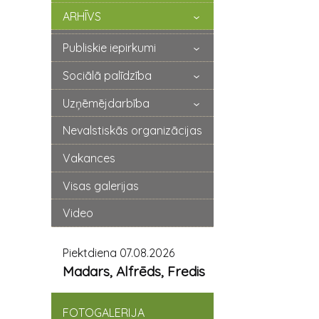
ARHĪVS
Publiskie iepirkumi
Sociālā palīdzība
Uzņēmējdarbība
Nevalstiskās organizācijas
Vakances
Visas galerijas
Video
Piektdiena 07.08.2026
Madars, Alfrēds, Fredis
FOTOGALERIJA