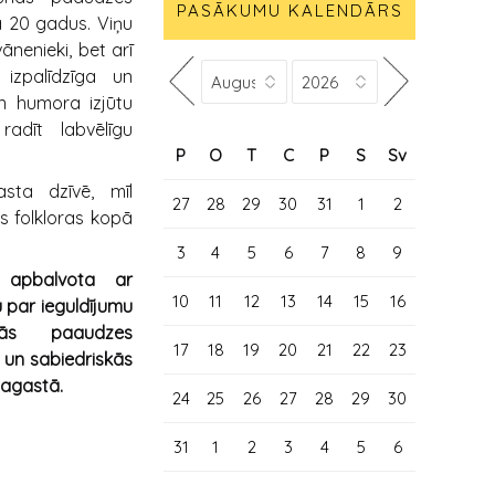
PASĀKUMU KALENDĀRS
ā 20 gadus. Viņu
ānenieki, bet arī
 izpalīdzīga un
n humora izjūtu
radīt labvēlīgu
P
O
T
C
P
S
Sv
asta dzīvē, mīl
27
28
29
30
31
1
2
 folkloras kopā
3
4
5
6
7
8
9
a apbalvota
ar
10
11
12
13
14
15
16
par ieguldījumu
ās paaudzes
17
18
19
20
21
22
23
 un sabiedriskās
pagastā.
24
25
26
27
28
29
30
31
1
2
3
4
5
6