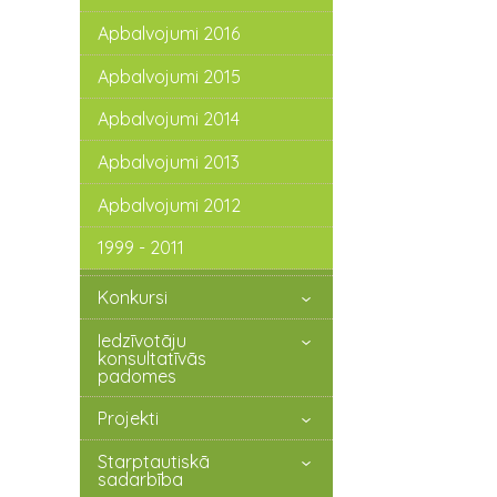
Apbalvojumi 2016
Apbalvojumi 2015
Apbalvojumi 2014
Apbalvojumi 2013
Apbalvojumi 2012
1999 - 2011
Konkursi
Iedzīvotāju
konsultatīvās
padomes
Projekti
Starptautiskā
sadarbība