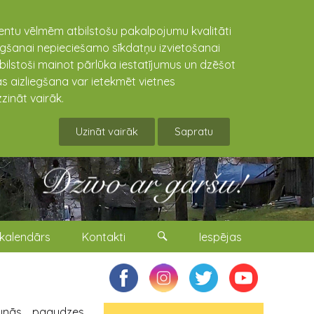
lientu vēlmēm atbilstošu pakalpojumu kvalitāti
niegšanai nepieciešamo sīkdatņu izvietošanai
tbilstoši mainot pārlūka iestatījumus un dzēšot
s aizliegšana var ietekmēt vietnes
zināt vairāk.
Uzināt vairāk
Sapratu
kalendārs
Kontakti
Iespējas
unās paaudzes