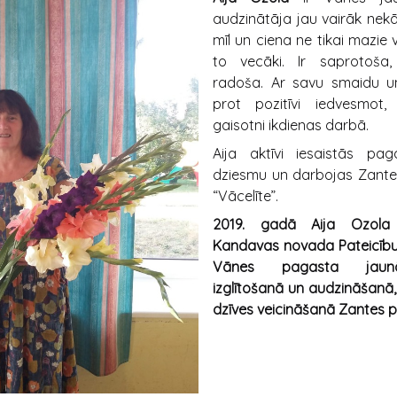
audzinātāja jau vairāk nek
mīl un ciena ne tikai mazie v
to vecāki. Ir saprotoša,
radoša. Ar savu smaidu u
prot pozitīvi iedvesmot, 
gaisotni ikdienas darbā.
Aija aktīvi iesaistās pag
dziesmu un darbojas Zantes
“Vācelīte”.
2019. gadā Aija Ozol
Kandavas novada Pateicību 
Vānes pagasta jaun
izglītošanā un audzināšanā,
dzīves veicināšanā Zantes 