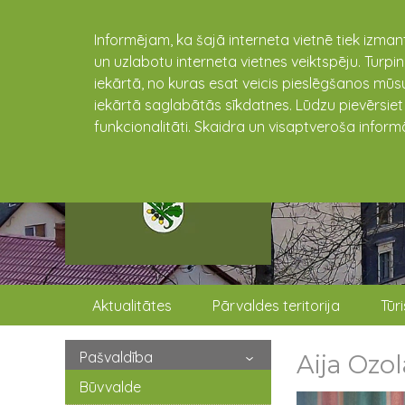
Informējam, ka šajā interneta vietnē tiek izman
un uzlabotu interneta vietnes veiktspēju. Turpi
iekārtā, no kuras esat veicis pieslēgšanos mūsu
iekārtā saglabātās sīkdatnes. Lūdzu pievērsie
funkcionalitāti. Skaidra un visaptveroša inform
Aktualitātes
Pārvaldes teritorija
Tūr
Pašvaldība
Aija Ozol
Būvvalde