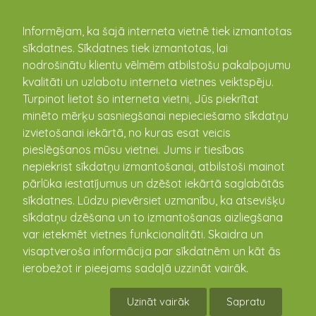
kandava.lv
Informējam, ka šajā interneta vietnē tiek izmantotas
sīkdatnes. Sīkdatnes tiek izmantotas, lai
nodrošinātu klientu vēlmēm atbilstošu pakalpojumu
PASĀKUMU
kvalitāti un uzlabotu interneta vietnes veiktspēju.
Turpinot lietot šo interneta vietni, Jūs piekrītat
KALENDĀRS
minēto mērķu sasniegšanai nepieciešamo sīkdatņu
izvietošanai iekārtā, no kuras esat veicis
pieslēgšanos mūsu vietnei. Jums ir tiesības
nepiekrist sīkdatņu izmantošanai, atbilstoši mainot
pārlūka iestatījumus un dzēšot iekārtā saglabātās
sīkdatnes. Lūdzu pievērsiet uzmanību, ka atsevišķu
sīkdatņu dzēšana un to izmantošanas aizliegšana
var ietekmēt vietnes funkcionalitāti. Skaidra un
visaptveroša informācija par sīkdatnēm un kāt ās
ierobežot ir pieejams sadaļā uzzināt vairāk.
"PROTI UN DARI"
Uzināt vairāk
Sapratu