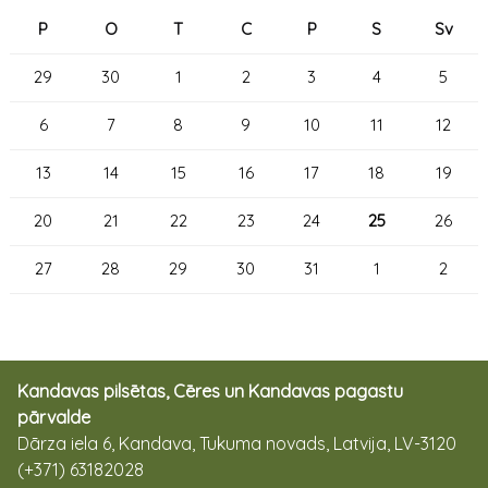
P
O
T
C
P
S
Sv
29
30
1
2
3
4
5
6
7
8
9
10
11
12
13
14
15
16
17
18
19
20
21
22
23
24
25
26
27
28
29
30
31
1
2
Kandavas pilsētas, Cēres un Kandavas pagastu
pārvalde
Dārza iela 6, Kandava, Tukuma novads, Latvija, LV-3120
(+371) 63182028