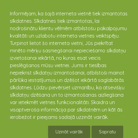
kandava.lv
Informējam, ka šajā interneta vietnē tiek izmantotas
sīkdatnes. Sīkdatnes tiek izmantotas, lai
nodrošinātu klientu vēlmēm atbilstošu pakalpojumu
PASĀKUMU
kvalitāti un uzlabotu interneta vietnes veiktspēju.
Turpinot lietot šo interneta vietni, Jūs piekrītat
KALENDĀRS
minēto mērķu sasniegšanai nepieciešamo sīkdatņu
izvietošanai iekārtā, no kuras esat veicis
pieslēgšanos mūsu vietnei. Jums ir tiesības
nepiekrist sīkdatņu izmantošanai, atbilstoši mainot
pārlūka iestatījumus un dzēšot iekārtā saglabātās
sīkdatnes. Lūdzu pievērsiet uzmanību, ka atsevišķu
sīkdatņu dzēšana un to izmantošanas aizliegšana
var ietekmēt vietnes funkcionalitāti. Skaidra un
visaptveroša informācija par sīkdatnēm un kāt ās
ierobežot ir pieejams sadaļā uzzināt vairāk.
"PROTI UN DARI"
Uzināt vairāk
Sapratu