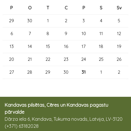
P
O
T
C
P
S
Sv
29
30
1
2
3
4
5
6
7
8
9
10
11
12
13
14
15
16
17
18
19
20
21
22
23
24
25
26
27
28
29
30
31
1
2
Kandavas pilsētas, Cēres un Kandavas pagastu
pārvalde
Dārza iela 6, Kandava, Tukuma novads, Latvija, LV-3120
(+371) 63182028