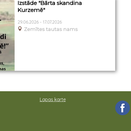
Izstāde "Bārta skandina
Kurzemē"
29.06.2026 - 17.07.2026
Zemītes tautas nams
Lapas karte