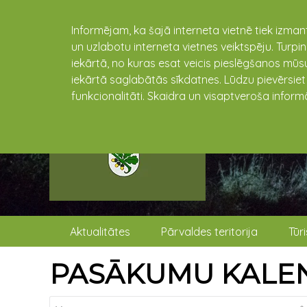
Informējam, ka šajā interneta vietnē tiek izman
un uzlabotu interneta vietnes veiktspēju. Turpi
iekārtā, no kuras esat veicis pieslēgšanos mūsu
iekārtā saglabātās sīkdatnes. Lūdzu pievērsie
funkcionalitāti. Skaidra un visaptveroša inform
Aktualitātes
Pārvaldes teritorija
Tūr
PASĀKUMU KALE