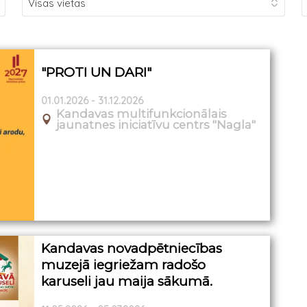
"PROTI UN DARI"
01.01.2026 - 31.12.2026
Kandavas multifunkcionālais
jaunatnes iniciatīvu centrs "Nagla"
Kandavas novadpētniecības
muzejā iegriežam radošo
karuseli jau maija sākumā.