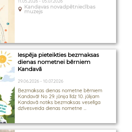
11.05.2026 - 05.07.2026
Kandavas novadpētniecības
muzejs
Iespēja pieteikties bezmaksas
dienas nometnei bērniem
Kandavā
29.06.2026 - 10.07.2026
Bezmaksas dienas nometne bērniem
Kandavā! No 29. jūnija līdz 10. jūlijam
Kandavā notiks bezmaksas veselīga
dzīvesveida dienas nometne ...