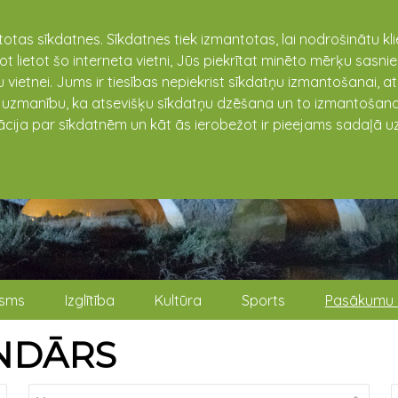
totas sīkdatnes. Sīkdatnes tiek izmantotas, lai nodrošinātu k
not lietot šo interneta vietni, Jūs piekrītat minēto mērķu sas
 vietnei. Jums ir tiesības nepiekrist sīkdatņu izmantošanai, a
t uzmanību, ka atsevišķu sīkdatņu dzēšana un to izmantošana
ācija par sīkdatnēm un kāt ās ierobežot ir pieejams sadaļā uz
isms
Izglītība
Kultūra
Sports
Pasākumu 
NDĀRS