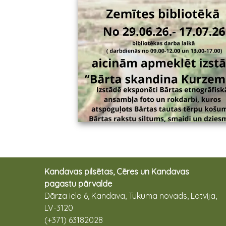
Kandavas pilsētas, Cēres un Kandavas
pagastu pārvalde
Dārza iela 6, Kandava, Tukuma novads, Latvija,
LV-3120
(+371) 63182028