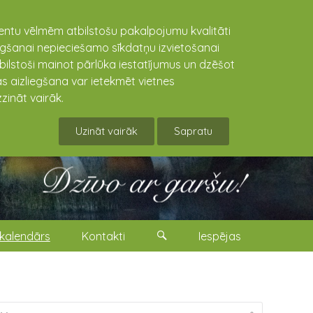
lientu vēlmēm atbilstošu pakalpojumu kvalitāti
niegšanai nepieciešamo sīkdatņu izvietošanai
tbilstoši mainot pārlūka iestatījumus un dzēšot
s aizliegšana var ietekmēt vietnes
zināt vairāk.
Uzināt vairāk
Sapratu
kalendārs
Kontakti
Iespējas