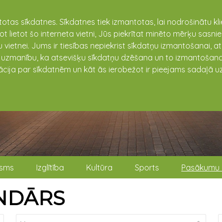
totas sīkdatnes. Sīkdatnes tiek izmantotas, lai nodrošinātu k
not lietot šo interneta vietni, Jūs piekrītat minēto mērķu sas
 vietnei. Jums ir tiesības nepiekrist sīkdatņu izmantošanai, a
t uzmanību, ka atsevišķu sīkdatņu dzēšana un to izmantošana
ācija par sīkdatnēm un kāt ās ierobežot ir pieejams sadaļā uz
isms
Izglītība
Kultūra
Sports
Pasākumu 
NDĀRS