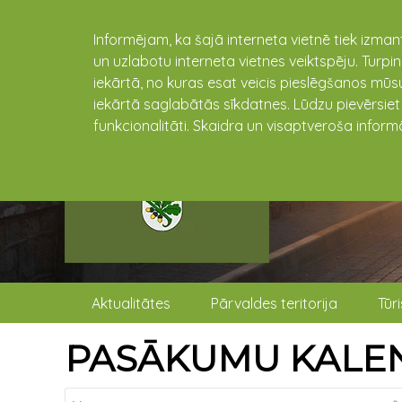
Informējam, ka šajā interneta vietnē tiek izman
un uzlabotu interneta vietnes veiktspēju. Turpi
iekārtā, no kuras esat veicis pieslēgšanos mūsu
iekārtā saglabātās sīkdatnes. Lūdzu pievērsie
funkcionalitāti. Skaidra un visaptveroša inform
Aktualitātes
Pārvaldes teritorija
Tūr
PASĀKUMU KALE