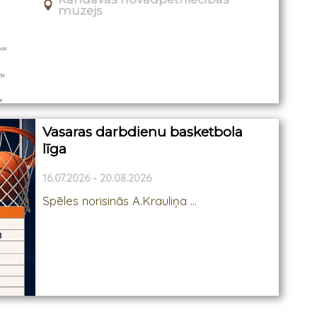
muzejs
Vasaras darbdienu basketbola
līga
16.07.2026 - 20.08.2026
Spēles norisinās A.Krauliņa ...