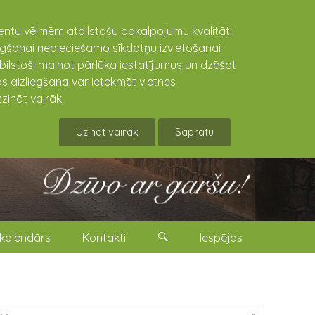
lientu vēlmēm atbilstošu pakalpojumu kvalitāti
niegšanai nepieciešamo sīkdatņu izvietošanai
tbilstoši mainot pārlūka iestatījumus un dzēšot
s aizliegšana var ietekmēt vietnes
zināt vairāk.
Uzināt vairāk
Sapratu
kalendārs
Kontakti
Iespējas