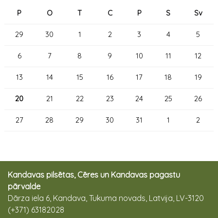
P
O
T
C
P
S
Sv
29
30
1
2
3
4
5
6
7
8
9
10
11
12
13
14
15
16
17
18
19
20
21
22
23
24
25
26
27
28
29
30
31
1
2
Kandavas pilsētas, Cēres un Kandavas pagastu
pārvalde
Dārza iela 6, Kandava, Tukuma novads, Latvija, LV-3120
(+371) 63182028