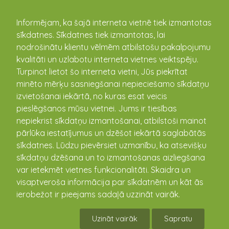
kandava.lv
Informējam, ka šajā interneta vietnē tiek izmantotas
sīkdatnes. Sīkdatnes tiek izmantotas, lai
nodrošinātu klientu vēlmēm atbilstošu pakalpojumu
PASĀKUMU
kvalitāti un uzlabotu interneta vietnes veiktspēju.
Turpinot lietot šo interneta vietni, Jūs piekrītat
KALENDĀRS
minēto mērķu sasniegšanai nepieciešamo sīkdatņu
izvietošanai iekārtā, no kuras esat veicis
pieslēgšanos mūsu vietnei. Jums ir tiesības
nepiekrist sīkdatņu izmantošanai, atbilstoši mainot
pārlūka iestatījumus un dzēšot iekārtā saglabātās
sīkdatnes. Lūdzu pievērsiet uzmanību, ka atsevišķu
sīkdatņu dzēšana un to izmantošanas aizliegšana
var ietekmēt vietnes funkcionalitāti. Skaidra un
visaptveroša informācija par sīkdatnēm un kāt ās
ierobežot ir pieejams sadaļā uzzināt vairāk.
"PROTI UN DARI"
Uzināt vairāk
Sapratu