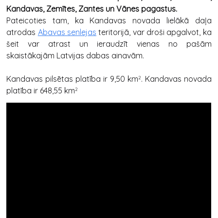
Kandavas, Zemītes, Zantes un Vānes pagastus.
Pateicoties tam, ka Kandavas novada lielākā daļa
atrodas
Abavas senlejas
teritorijā, var droši apgalvot, ka
šeit var atrast un ieraudzīt vienas no pašām
skaistākajām Latvijas dabas ainavām.
Kandavas pilsētas platība ir 9,50 km
. Kandavas novada
2
platība ir 648,55 km
2