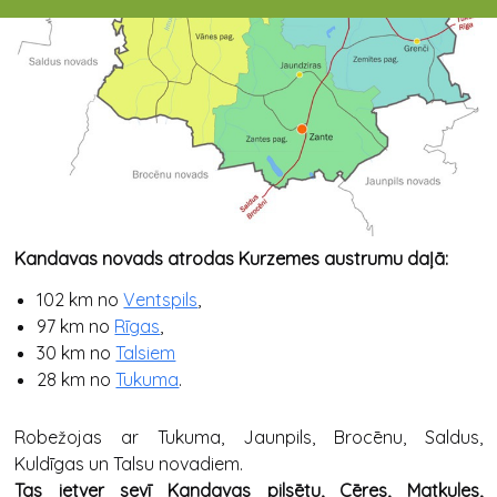
Kandavas novads atrodas Kurzemes austrumu daļā:
102 km no
Ventspils
,
97 km no
Rīgas
,
30 km no
Talsiem
28 km no
Tukuma
.
Robežojas ar Tukuma, Jaunpils, Brocēnu, Saldus,
Kuldīgas un Talsu novadiem.
Tas ietver sevī Kandavas pilsētu, Cēres, Matkules,