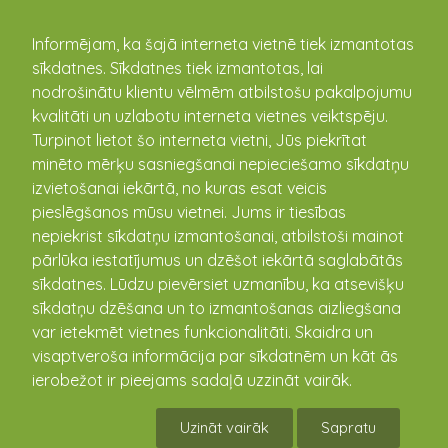
kandava.lv
Informējam, ka šajā interneta vietnē tiek izmantotas
sīkdatnes. Sīkdatnes tiek izmantotas, lai
Kandavas pilsēta un pagasti
nodrošinātu klientu vēlmēm atbilstošu pakalpojumu
kvalitāti un uzlabotu interneta vietnes veiktspēju.
Turpinot lietot šo interneta vietni, Jūs piekrītat
minēto mērķu sasniegšanai nepieciešamo sīkdatņu
izvietošanai iekārtā, no kuras esat veicis
pieslēgšanos mūsu vietnei. Jums ir tiesības
nepiekrist sīkdatņu izmantošanai, atbilstoši mainot
pārlūka iestatījumus un dzēšot iekārtā saglabātās
sīkdatnes. Lūdzu pievērsiet uzmanību, ka atsevišķu
sīkdatņu dzēšana un to izmantošanas aizliegšana
var ietekmēt vietnes funkcionalitāti. Skaidra un
visaptveroša informācija par sīkdatnēm un kāt ās
ierobežot ir pieejams sadaļā uzzināt vairāk.
Uzināt vairāk
Sapratu