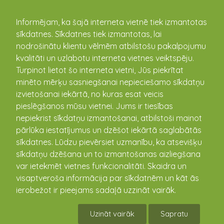
kandava.lv
Informējam, ka šajā interneta vietnē tiek izmantotas
sīkdatnes. Sīkdatnes tiek izmantotas, lai
Ramona Liepiņa–Krauja
nodrošinātu klientu vēlmēm atbilstošu pakalpojumu
kvalitāti un uzlabotu interneta vietnes veiktspēju.
Turpinot lietot šo interneta vietni, Jūs piekrītat
Zemītes sākumskolas
minēto mērķu sasniegšanai nepieciešamo sīkdatņu
direktore
Ramona Liepiņa –
izvietošanai iekārtā, no kuras esat veicis
Krauja
savas darba gaitas
pieslēgšanos mūsu vietnei. Jums ir tiesības
Zemītes sākumskolā
nepiekrist sīkdatņu izmantošanai, atbilstoši mainot
uzsāka 2019. gada vasaras
pārlūka iestatījumus un dzēšot iekārtā saglabātās
nogalē. Daudz darba
sīkdatnes. Lūdzu pievērsiet uzmanību, ka atsevišķu
ieguldījusi skolas vides
sīkdatņu dzēšana un to izmantošanas aizliegšana
labiekārtošanā, lai to padarītu pievilcīgāku un veicinātu
var ietekmēt vietnes funkcionalitāti. Skaidra un
skolas ilgtspēju un pievilcību gan bērnu piesaistei, gan
visaptveroša informācija par sīkdatnēm un kāt ās
mācību procesa dažādošanai.
ierobežot ir pieejams sadaļā uzzināt vairāk.
Balstoties uz iepriekšējo darba pieredzi, Ramona aktīvi
ierosina un realizē skolā dažādus projektus. Kā
Uzināt vairāk
Sapratu
veiksmīgāko jāmin skolas mazdārziņa izveidošana, kurā