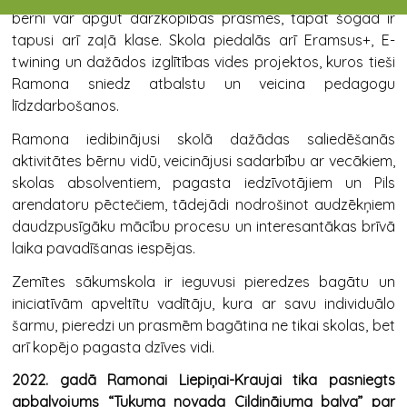
bērni var apgūt dārzkopības prasmes, tāpat šogad ir
tapusi arī zaļā klase. Skola piedalās arī Eramsus+, E-
twining un dažādos izglītības vides projektos, kuros tieši
Ramona sniedz atbalstu un veicina pedagogu
līdzdarbošanos.
Ramona iedibinājusi skolā dažādas saliedēšanās
aktivitātes bērnu vidū, veicinājusi sadarbību ar vecākiem,
skolas absolventiem, pagasta iedzīvotājiem un Pils
arendatoru pēctečiem, tādejādi nodrošinot audzēkņiem
daudzpusīgāku mācību procesu un interesantākas brīvā
laika pavadīšanas iespējas.
Zemītes sākumskola ir ieguvusi pieredzes bagātu un
iniciatīvām apveltītu vadītāju, kura ar savu individuālo
šarmu, pieredzi un prasmēm bagātina ne tikai skolas, bet
arī kopējo pagasta dzīves vidi.
2022. gadā Ramonai Liepiņai-Kraujai tika pasniegts
apbalvojums “
Tukuma novada Cildinājuma balva
”
par