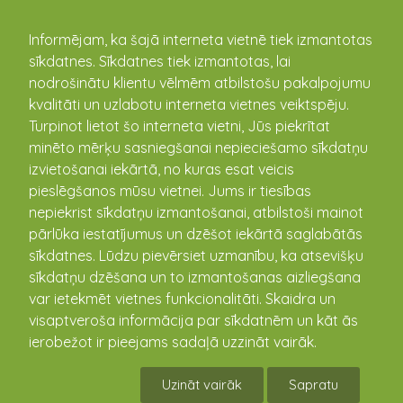
kandava.lv
Informējam, ka šajā interneta vietnē tiek izmantotas
sīkdatnes. Sīkdatnes tiek izmantotas, lai
Reinis Štoferts
nodrošinātu klientu vēlmēm atbilstošu pakalpojumu
kvalitāti un uzlabotu interneta vietnes veiktspēju.
Turpinot lietot šo interneta vietni, Jūs piekrītat
Reinis Štoferts
ir novada
minēto mērķu sasniegšanai nepieciešamo sīkdatņu
sporta dzīves atbalstītājs,
izvietošanai iekārtā, no kuras esat veicis
Viņš uzņēmies divu sporta
pieslēgšanos mūsu vietnei. Jums ir tiesības
kluba Kandava īstenoto
nepiekrist sīkdatņu izmantošanai, atbilstoši mainot
projektu tehnisko darbu
pārlūka iestatījumus un dzēšot iekārtā saglabātās
virsvadību, kā rezultātā
sīkdatnes. Lūdzu pievērsiet uzmanību, ka atsevišķu
zemes gabalā “Piesaulītes”
sīkdatņu dzēšana un to izmantošanas aizliegšana
tapuši strītbola un pludmales volejbola laukumi. Reinis
var ietekmēt vietnes funkcionalitāti. Skaidra un
nekad nav atteicies strādāt vakaros un brīvdienās,
visaptveroša informācija par sīkdatnēm un kāt ās
neskatoties uz laika apstākļiem. “Sporta laukumi vienmēr
ierobežot ir pieejams sadaļā uzzināt vairāk.
tiek uzturēti kārtībā, teritorija regulāri apsekota, tāpēc
vēlamies uzslavēt Reini par viņa entuziasmu un atdevi
Uzināt vairāk
Sapratu
minēto sporta laukumu tapšanā”, - rakstīts Biedrības