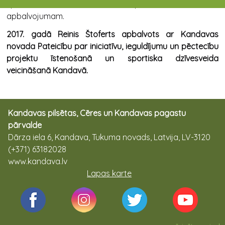
sporta klubs Kandava pieteikuma vēstulē
apbalvojumam.
2017. gadā Reinis Štoferts apbalvots ar Kandavas
novada Pateicību par iniciatīvu, ieguldījumu un pēctecību
projektu īstenošanā un sportiska dzīvesveida
veicināšanā Kandavā.
Kandavas pilsētas, Cēres un Kandavas pagastu
pārvalde
Dārza iela 6, Kandava, Tukuma novads, Latvija, LV-3120
(+371) 63182028
www.kandava.lv
Lapas karte